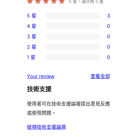
5
星，滿分為 5 星
5 星
3
3
4 星
0
個
0
3 星
0
5
個
0
2 星
0
星
4
個
0
使
1 星
0
星
3
個
0
用
使
星
2
個
者
使
用
Your review
查看全部
使
星
1
評
用
者
用
使
技術支援
星
論
者
評
者
用
使
評
論
使用者可在技術支援論壇提出意見反應
評
者
用
論
或使用問題。
論
評
者
論
評
檢視技術支援論壇
論