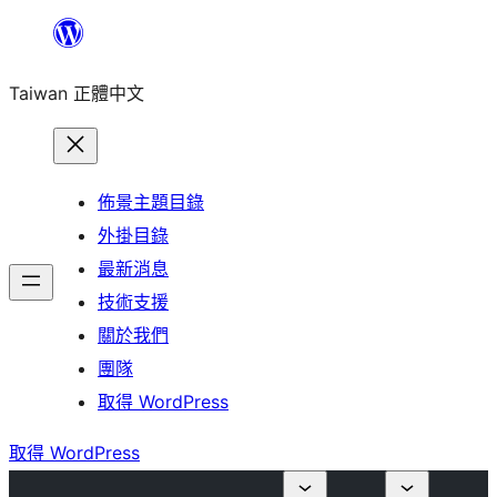
跳
至
Taiwan 正體中文
主
要
內
容
佈景主題目錄
外掛目錄
最新消息
技術支援
關於我們
團隊
取得 WordPress
取得 WordPress