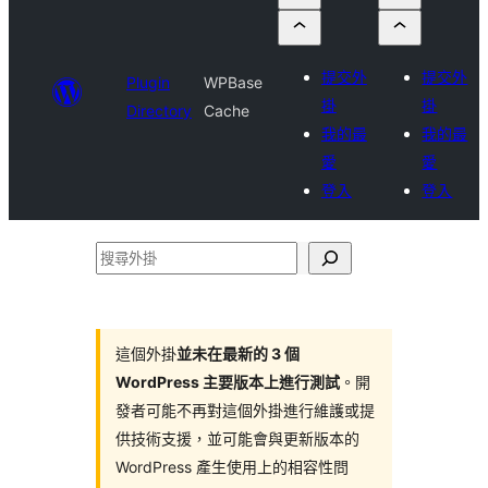
提交外
提交外
Plugin
WPBase
掛
掛
Directory
Cache
我的最
我的最
愛
愛
登入
登入
搜
尋
外
掛
這個外掛
並未在最新的 3 個
WordPress 主要版本上進行測試
。開
發者可能不再對這個外掛進行維護或提
供技術支援，並可能會與更新版本的
WordPress 產生使用上的相容性問