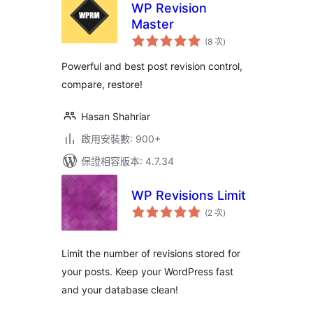
WP Revision
Master
評
(8 次
)
分
次
數
Powerful and best post revision control,
compare, restore!
Hasan Shahriar
啟用安裝數: 900+
保證相容版本: 4.7.34
WP Revisions Limit
評
(2 次
)
分
次
數
Limit the number of revisions stored for
your posts. Keep your WordPress fast
and your database clean!