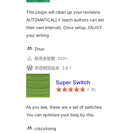
數
This plugin will clean up your revisions
AUTOMATICALLY (each authors can set
their own interval). Once setup, ENJOY
your writing.
Zhuo
啟用安裝數: 100+
保證相容版本: 3.6.1
Super Switch
評
(1 次
)
分
次
數
As you see, these are a set of switches.
You can optimize your blog by this.
crazyloong