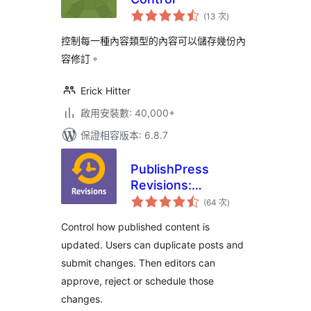
評
(13 次
)
分
次
數
控制每一種內容類型的內容可以儲存幾份內
容修訂。
Erick Hitter
啟用安裝數: 40,000+
保證相容版本: 6.8.7
PublishPress
Revisions:
評
Duplicate Posts,
(64 次
)
分
次
Submit, Approve
數
Control how published content is
and Schedule
updated. Users can duplicate posts and
Content Changes
submit changes. Then editors can
approve, reject or schedule those
changes.