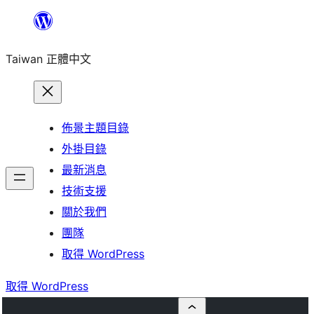
跳
至
Taiwan 正體中文
主
要
內
容
佈景主題目錄
外掛目錄
最新消息
技術支援
關於我們
團隊
取得 WordPress
取得 WordPress