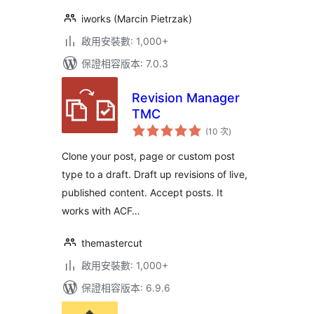
iworks (Marcin Pietrzak)
啟用安裝數: 1,000+
保證相容版本: 7.0.3
Revision Manager
TMC
評
(10 次
)
分
次
數
Clone your post, page or custom post
type to a draft. Draft up revisions of live,
published content. Accept posts. It
works with ACF…
themastercut
啟用安裝數: 1,000+
保證相容版本: 6.9.6