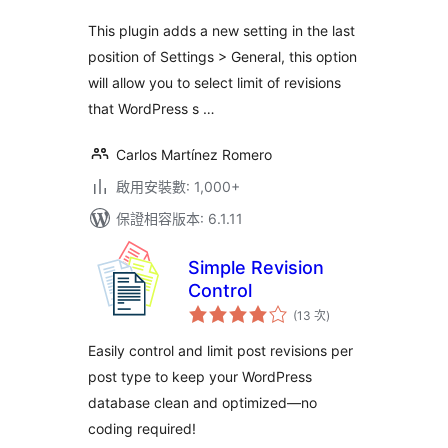
數
This plugin adds a new setting in the last
position of Settings > General, this option
will allow you to select limit of revisions
that WordPress s …
Carlos Martínez Romero
啟用安裝數: 1,000+
保證相容版本: 6.1.11
Simple Revision
Control
評
(13 次
)
分
次
數
Easily control and limit post revisions per
post type to keep your WordPress
database clean and optimized—no
coding required!