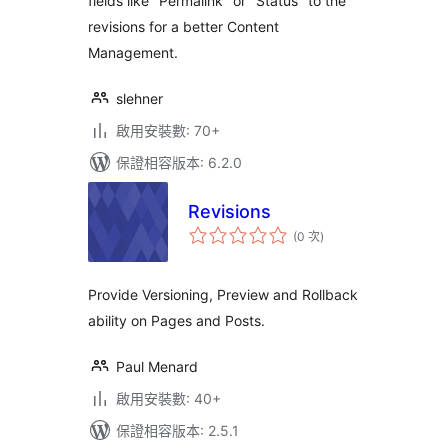
fields like "Permalink" or "Status" to the
revisions for a better Content
Management.
slehner
啟用安裝數: 70+
保證相容版本: 6.2.0
Revisions
評
(0 次
)
分
次
數
Provide Versioning, Preview and Rollback
ability on Pages and Posts.
Paul Menard
啟用安裝數: 40+
保證相容版本: 2.5.1