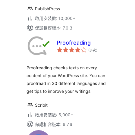
PublishPress
啟用安裝數: 10,000+
保證相容版本: 7.0.3
Proofreading
評
(8 次
)
分
次
數
Proofreading checks texts on every
content of your WordPress site. You can
proofread in 30 different languages and
get tips to improve your writings.
Scribit
啟用安裝數: 5,000+
保證相容版本: 6.7.6