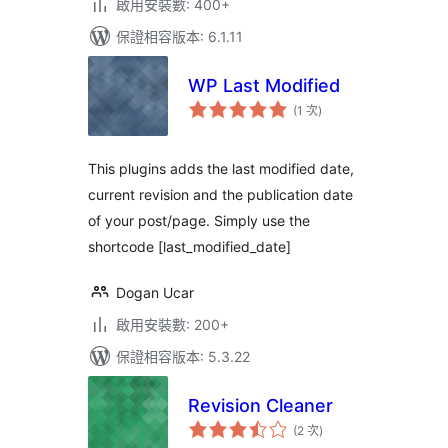
啟用安裝數: 400+
保證相容版本: 6.1.11
WP Last Modified
評
(1 次
)
分
次
數
This plugins adds the last modified date,
current revision and the publication date
of your post/page. Simply use the
shortcode [last_modified_date]
Dogan Ucar
啟用安裝數: 200+
保證相容版本: 5.3.22
Revision Cleaner
評
(2 次
)
分
次