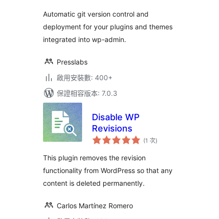
Automatic git version control and
deployment for your plugins and themes
integrated into wp-admin.
Presslabs
啟用安裝數: 400+
保證相容版本: 7.0.3
Disable WP
Revisions
評
(1 次
)
分
次
數
This plugin removes the revision
functionality from WordPress so that any
content is deleted permanently.
Carlos Martínez Romero