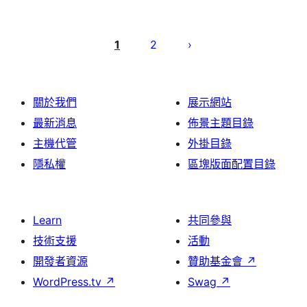
文
章
1
2
分
頁
關於我們
展示網站
最新消息
佈景主題目錄
主機代管
外掛目錄
隱私權
區塊版面配置目錄
Learn
共同參與
技術支援
活動
開發者資源
贊助基金會
↗
WordPress.tv
↗
Swag
↗