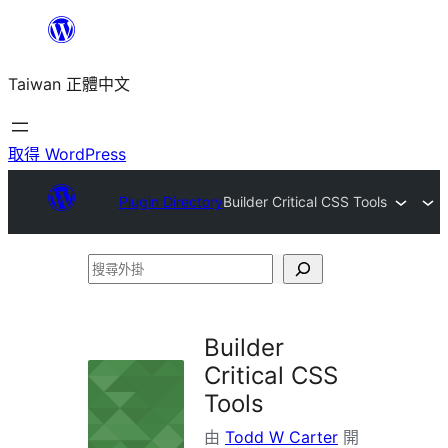
跳
至
Taiwan 正體中文
主
要
內
取得 WordPress
容
Plugin Directory
Builder Critical CSS Tools
搜
尋
外
Builder
掛
Critical CSS
Tools
由
Todd W Carter
開