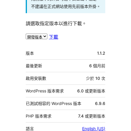
不建議在正式網站使用先前版本外掛。
請選取指定版本以進行下載。
下載
中
版本
1.1.2
繼
資
最後更新
6 個月
前
料
啟用安裝數
少於 10 次
WordPress 版本需求
6.0 或更新版本
已測試相容的 WordPress 版本
6.9.6
PHP 版本需求
7.4 或更新版本
語言
English (US)