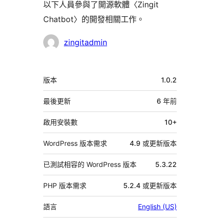
以下人員參與了開源軟體〈Zingit
Chatbot〉的開發相關工作。
參
zingitadmin
與
者
中
版本
1.0.2
繼
資
最後更新
6 年
前
料
啟用安裝數
10+
WordPress 版本需求
4.9 或更新版本
已測試相容的 WordPress 版本
5.3.22
PHP 版本需求
5.2.4 或更新版本
語言
English (US)