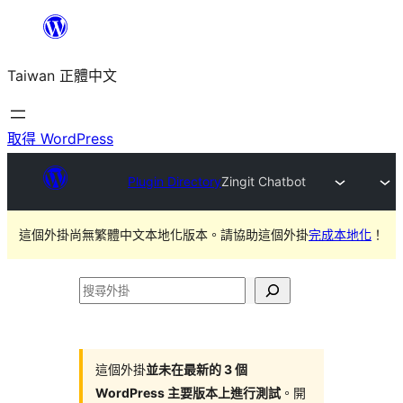
跳
至
Taiwan 正體中文
主
要
內
取得 WordPress
容
Plugin Directory
Zingit Chatbot
這個外掛尚無繁體中文本地化版本。請協助這個外掛
完成本地化
！
搜
尋
外
掛
這個外掛
並未在最新的 3 個
WordPress 主要版本上進行測試
。開