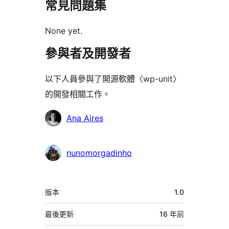
常見問題集
None yet.
參與者及開發者
以下人員參與了開源軟體〈wp-unit〉
的開發相關工作。
參
Ana Aires
與
者
nunomorgadinho
中
版本
1.0
繼
資
最後更新
16 年
前