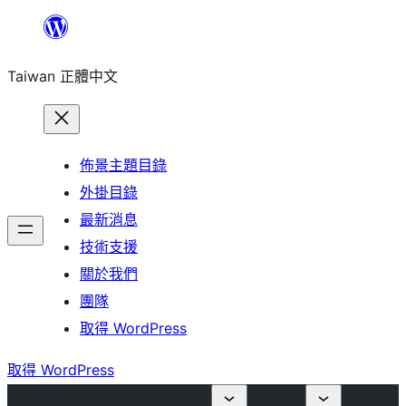
跳
至
Taiwan 正體中文
主
要
內
容
佈景主題目錄
外掛目錄
最新消息
技術支援
關於我們
團隊
取得 WordPress
取得 WordPress