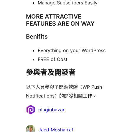
Manage Subscribers Easily
MORE ATTRACTIVE
FEATURES ARE ON WAY
Benifits
Everything on your WordPress
FREE of Cost
參與者及開發者
以下人員參與了開源軟體〈WP Push
Notifications〉的開發相關工作。
參
pluginbazar
與
者
Jaed Mosharraf