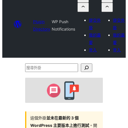
提交外
提交外
Plugin
WP Push
掛
掛
Directory
Notifications
我的最
我的最
愛
愛
登入
登入
搜
尋
外
掛
這個外掛
並未在最新的 3 個
WordPress 主要版本上進行測試
。開