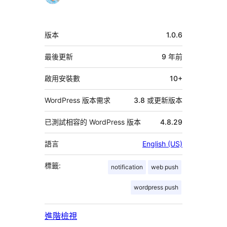
中
版本
1.0.6
繼
資
最後更新
9 年
前
料
啟用安裝數
10+
WordPress 版本需求
3.8 或更新版本
已測試相容的 WordPress 版本
4.8.29
語言
English (US)
標籤:
notification
web push
wordpress push
進階檢視