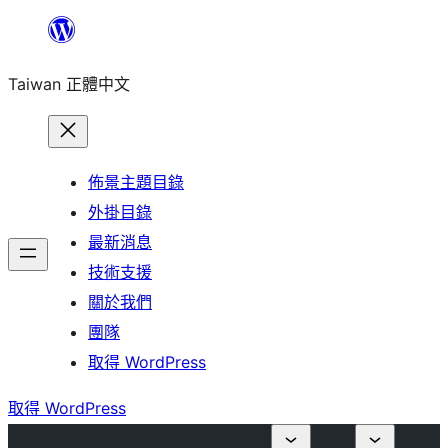
跳
至
Taiwan 正體中文
主
要
內
容
佈景主題目錄
外掛目錄
最新消息
技術支援
關於我們
團隊
取得 WordPress
取得 WordPress