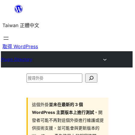
跳
至
Taiwan 正體中文
主
要
內
取得 WordPress
容
Plugin Directory
搜
尋
外
掛
這個外掛
並未在最新的 3 個
WordPress 主要版本上進行測試
。開
發者可能不再對這個外掛進行維護或提
供技術支援，並可能會與更新版本的