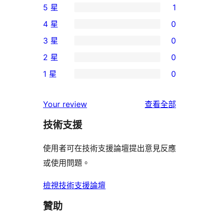
5 星
1
1
4 星
0
個
0
3 星
0
5
個
0
2 星
0
星
4
個
0
使
1 星
0
星
3
個
0
用
使
星
2
個
者
使
用
Your review
查看全部
使
星
1
評
用
者
用
使
技術支援
星
論
者
評
者
用
使
評
論
使用者可在技術支援論壇提出意見反應
評
者
用
論
或使用問題。
論
評
者
論
評
檢視技術支援論壇
論
贊助