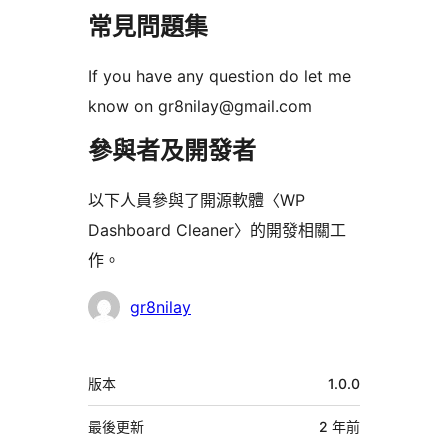
常見問題集
If you have any question do let me
know on gr8nilay@gmail.com
參與者及開發者
以下人員參與了開源軟體〈WP
Dashboard Cleaner〉的開發相關工
作。
參
gr8nilay
與
者
中
版本
1.0.0
繼
資
最後更新
2 年
前