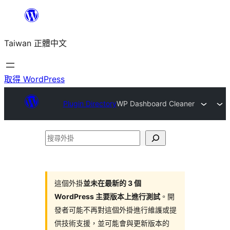
跳
至
Taiwan 正體中文
主
要
內
取得 WordPress
容
Plugin Directory
WP Dashboard Cleaner
搜
尋
外
掛
這個外掛
並未在最新的 3 個
WordPress 主要版本上進行測試
。開
發者可能不再對這個外掛進行維護或提
供技術支援，並可能會與更新版本的