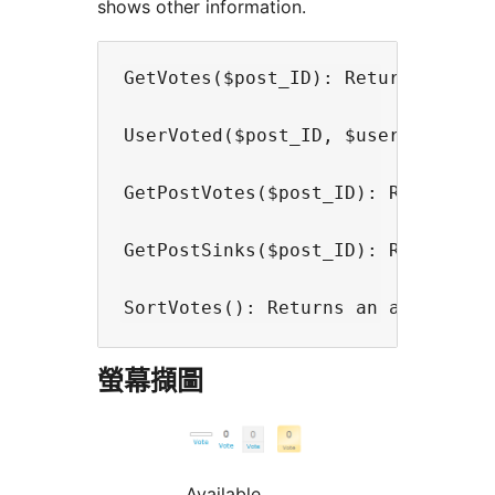
shows other information.
GetVotes($post_ID): Returns the nu
UserVoted($post_ID, $user_ID): Re
GetPostVotes($post_ID): Returns an
GetPostSinks($post_ID): Returns a
螢幕擷圖
Available