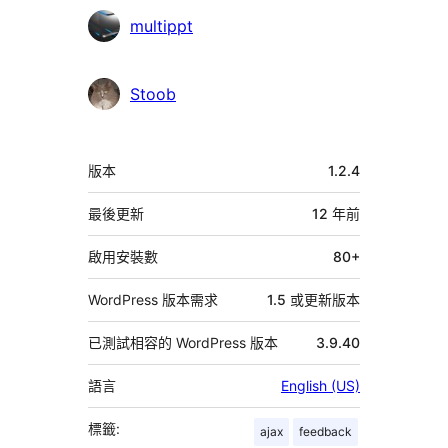
參
multippt
與
者
Stoob
中
版本
1.2.4
繼
資
最後更新
12 年
前
料
啟用安裝數
80+
WordPress 版本需求
1.5 或更新版本
已測試相容的 WordPress 版本
3.9.40
語言
English (US)
標籤:
ajax
feedback