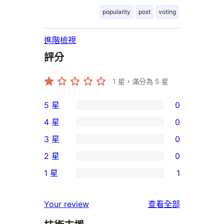
popularity
post
voting
進階檢視
評分
1
星，滿分為 5 星
5 星
0
0
4 星
0
個
0
3 星
0
5
個
0
2 星
0
星
4
個
0
使
1 星
1
星
3
個
1
用
使
星
2
個
者
使
用
Your review
查看全部
使
星
1
評
用
者
用
使