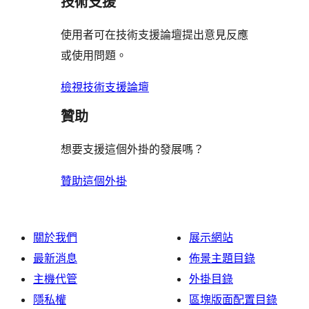
技術支援
星
論
者
評
者
用
使
評
論
使用者可在技術支援論壇提出意見反應
評
者
用
論
或使用問題。
論
評
者
論
評
檢視技術支援論壇
論
贊助
想要支援這個外掛的發展嗎？
贊助這個外掛
關於我們
展示網站
最新消息
佈景主題目錄
主機代管
外掛目錄
隱私權
區塊版面配置目錄