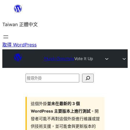
跳
至
Taiwan 正體中文
主
要
內
取得 WordPress
容
Plugin Directory
Vote It Up
搜
尋
外
掛
這個外掛
並未在最新的 3 個
WordPress 主要版本上進行測試
。開
發者可能不再對這個外掛進行維護或提
供技術支援，並可能會與更新版本的