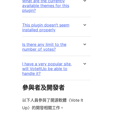
What are the currently
available themes for this
plugin?
This plugin doesn’t seem
installed properly
Is there any limit to the
number of votes?
I have a very popular site,
will VoteItUp be able to
handle it?
參與者及開發者
以下人員參與了開源軟體〈Vote It
Up〉的開發相關工作。