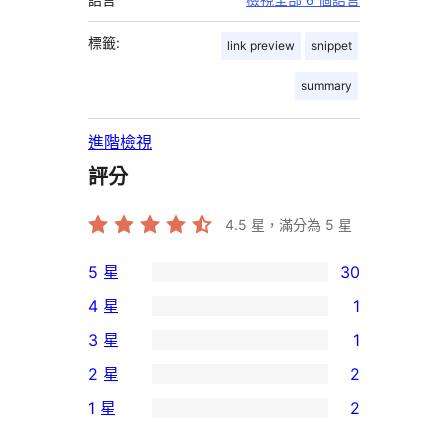
檢視全部 6 個語言
標籤:
link preview
snippet
summary
進階檢視
評分
4.5
星，滿分為 5 星
5 星
30
30
4 星
1
個
1
3 星
1
5
個
1
2 星
2
星
4
個
2
使
1 星
2
星
3
個
2
用
使
星
2