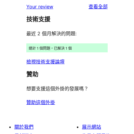
個
者
使
用
Your review
查看全部
使
星
1
評
用
者
用
使
技術支援
星
論
者
評
者
用
使
評
論
最近 2 個月解決的問題:
評
者
用
論
論
評
者
總計 1 個問題，已解決 1 個
論
評
檢視技術支援論壇
論
贊助
想要支援這個外掛的發展嗎？
贊助這個外掛
關於我們
展示網站