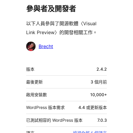
參與者及開發者
以下人員參與了開源軟體〈Visual
Link Preview〉的開發相關工作。
參
Brecht
與
者
中
版本
2.4.2
繼
資
最後更新
3 個月
前
料
啟用安裝數
10,000+
WordPress 版本需求
4.4 或更新版本
已測試相容的 WordPress 版本
7.0.3
語言