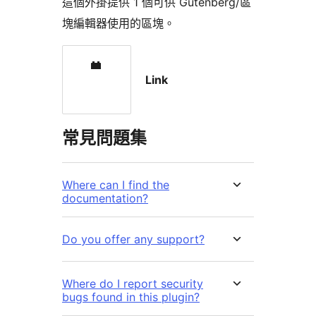
這個外掛提供 1 個可供 Gutenberg/區
塊編輯器使用的區塊。
Link
常見問題集
Where can I find the
documentation?
Do you offer any support?
Where do I report security
bugs found in this plugin?