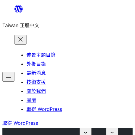
跳
至
Taiwan 正體中文
主
要
內
容
佈景主題目錄
外掛目錄
最新消息
技術支援
關於我們
團隊
取得 WordPress
取得 WordPress