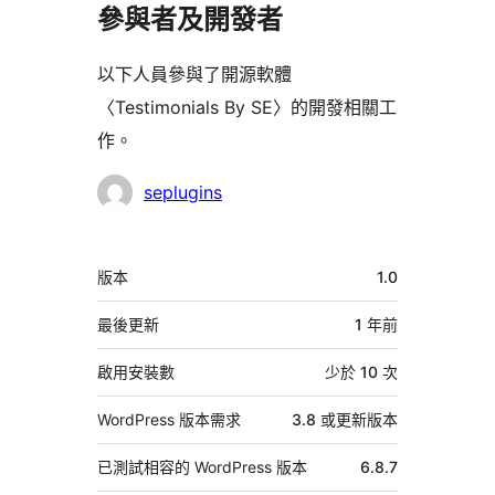
參與者及開發者
以下人員參與了開源軟體
〈Testimonials By SE〉的開發相關工
作。
參
seplugins
與
者
中
版本
1.0
繼
資
最後更新
1 年
前
料
啟用安裝數
少於 10 次
WordPress 版本需求
3.8 或更新版本
已測試相容的 WordPress 版本
6.8.7