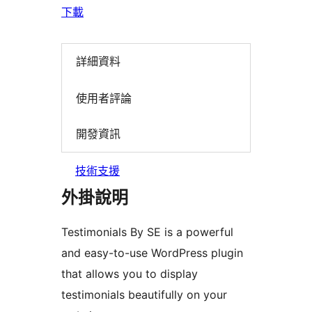
下載
詳細資料
使用者評論
開發資訊
技術支援
外掛說明
Testimonials By SE is a powerful
and easy-to-use WordPress plugin
that allows you to display
testimonials beautifully on your