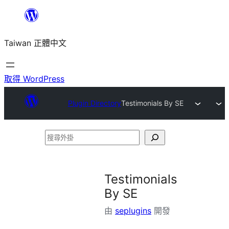
跳
至
Taiwan 正體中文
主
要
內
取得 WordPress
容
Plugin Directory
Testimonials By SE
搜
尋
外
Testimonials
掛
By SE
由
seplugins
開發