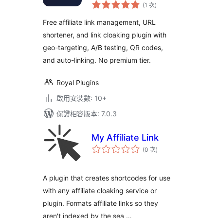
評
Cloaking,
(1 次
)
分
次
Shortener &
數
Free affiliate link management, URL
Tracker
shortener, and link cloaking plugin with
geo-targeting, A/B testing, QR codes,
and auto-linking. No premium tier.
Royal Plugins
啟用安裝數: 10+
保證相容版本: 7.0.3
My Affiliate Link
評
(0 次
)
分
次
數
A plugin that creates shortcodes for use
with any affiliate cloaking service or
plugin. Formats affiliate links so they
aren't indexed by the sea …