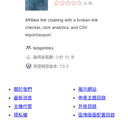
評
(0 次
)
分
次
數
Affiliate link cloaking with a broken-link
checker, click analytics, and CSV
import/export.
ledgerlinks
啟用安裝數: 少於 10 次
保證相容版本: 7.0.3
關於我們
展示網站
最新消息
佈景主題目錄
主機代管
外掛目錄
隱私權
區塊版面配置目錄