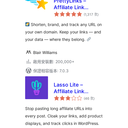
PrettyLinks –
Affiliate Link
評
Management, URL
(1,317 次
)
分
次
Shortener, Link
數
Shorten, brand, and track any URL on
Cloaking, Tracking
your own domain. Keep your links — and
& Branded Short
your data — where they belong.
Links
Blair Williams
啟用安裝數: 200,000+
保證相容版本: 7.0.3
Lasso Lite –
Affiliate Link
評
Manager & Product
(46 次
)
分
次
Displays
數
Stop pasting long affiliate URLs into
every post. Cloak your links, add product
displays, and track clicks in WordPress.