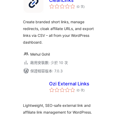
CleanLinks
評
(0 次
)
分
次
數
Create branded short links, manage
redirects, cloak affiliate URLs, and export
links via CSV – all from your WordPress
dashboard.
Mehul Gohil
啟用安裝數: 少於 10 次
保證相容版本: 7.0.3
Ozi External Links
評
(0 次
)
分
次
數
Lightweight, SEO-safe external link and
affiliate link management for WordPress.