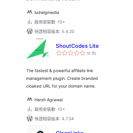
ludwigmedia
啟用安裝數: 10+
保證相容版本: 5.4.20
ShoutCodes Lite
評
(0 次
)
分
次
數
The fastest & powerful affiliate link
management plugin. Create branded
cloaked URL for your domain name.
Harsh Agrawal
啟用安裝數: 10+
保證相容版本: 4.7.34