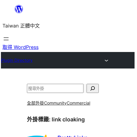
跳
至
Taiwan 正體中文
主
要
內
取得 WordPress
容
Plugin Directory
搜
尋
全部外掛
Community
Commercial
外掛標籤:
link cloaking