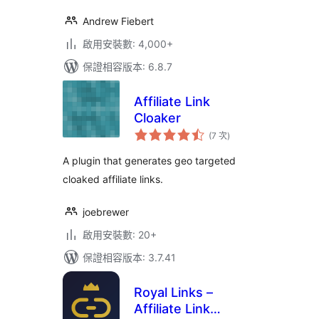
Andrew Fiebert
啟用安裝數: 4,000+
保證相容版本: 6.8.7
Affiliate Link
Cloaker
評
(7 次
)
分
次
數
A plugin that generates geo targeted
cloaked affiliate links.
joebrewer
啟用安裝數: 20+
保證相容版本: 3.7.41
Royal Links –
Affiliate Link