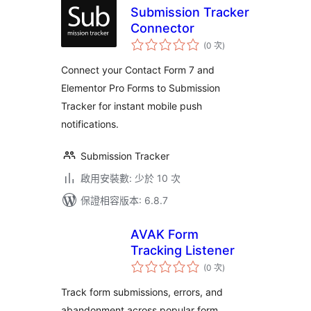
Submission Tracker
Connector
評
(0 次
)
分
次
數
Connect your Contact Form 7 and
Elementor Pro Forms to Submission
Tracker for instant mobile push
notifications.
Submission Tracker
啟用安裝數: 少於 10 次
保證相容版本: 6.8.7
AVAK Form
Tracking Listener
評
(0 次
)
分
次
數
Track form submissions, errors, and
abandonment across popular form