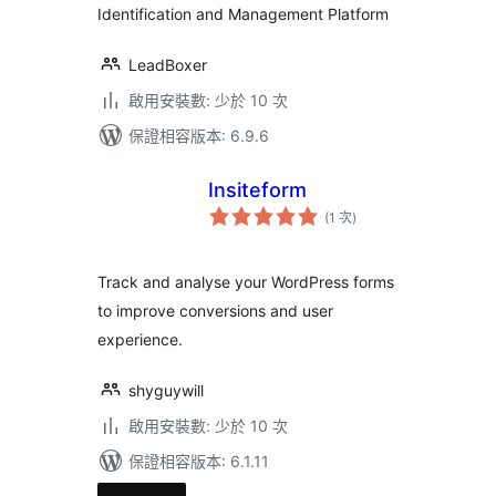
Identification and Management Platform
LeadBoxer
啟用安裝數: 少於 10 次
保證相容版本: 6.9.6
Insiteform
評
(1 次
)
分
次
數
Track and analyse your WordPress forms
to improve conversions and user
experience.
shyguywill
啟用安裝數: 少於 10 次
保證相容版本: 6.1.11