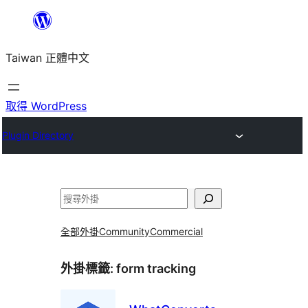
跳
至
Taiwan 正體中文
主
要
內
取得 WordPress
容
Plugin Directory
搜
尋
全部外掛
Community
Commercial
外掛標籤:
form tracking