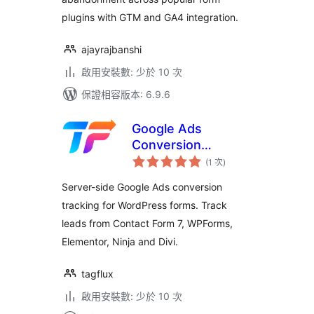
plugins with GTM and GA4 integration.
ajayrajbanshi
啟用安裝數: 少於 10 次
保證相容版本: 6.9.6
Google Ads
Conversion
評
Tracking for
(1 次
)
分
次
WordPress Forms –
數
Server-side Google Ads conversion
TagFlux
tracking for WordPress forms. Track
leads from Contact Form 7, WPForms,
Elementor, Ninja and Divi.
tagflux
啟用安裝數: 少於 10 次