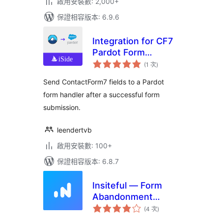
啟用安裝數: 2,000+
保證相容版本: 6.9.6
Integration for CF7
Pardot Form
評
Handlers
(1 次
)
分
次
數
Send ContactForm7 fields to a Pardot
form handler after a successful form
submission.
leendertvb
啟用安裝數: 100+
保證相容版本: 6.8.7
Insiteful — Form
Abandonment
評
Tracking, Partial
(4 次
)
分
次
Entries, Save &