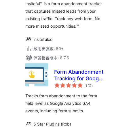
數
Insiteful™ is a form abandonment tracker
Continue Later
that captures missed leads from your
existing traffic. Track any web form. No
more missed opportunities.™
insitefulco
啟用安裝數: 80+
保證相容版本: 6.7.6
Form Abandonment
Tracking for Google
評
Analytics GA4
(1 次
)
分
次
數
Tracks form abandonment to the form
field level as Google Analytics GA4
events, including form submits.
5 Star Plugins (Rob)