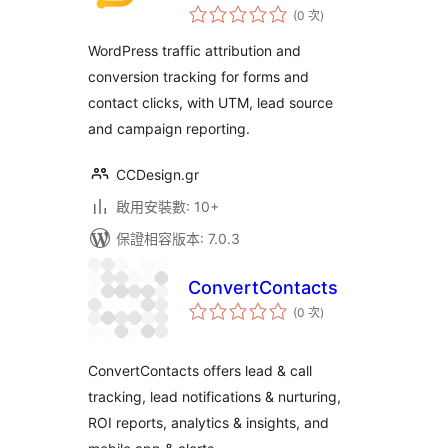
評
(0 次
)
分
次
數
WordPress traffic attribution and
conversion tracking for forms and
contact clicks, with UTM, lead source
and campaign reporting.
CCDesign.gr
啟用安裝數: 10+
保證相容版本: 7.0.3
ConvertContacts
評
(0 次
)
分
次
數
ConvertContacts offers lead & call
tracking, lead notifications & nurturing,
ROI reports, analytics & insights, and