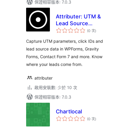
保證相容版本: 7.0.3
Attributer: UTM &
Lead Source
評
Tracking for
(0 次
)
分
次
WPForms, Gravity
數
Capture UTM parameters, click IDs and
Forms, Contact
lead source data in WPForms, Gravity
Form 7 & More
Forms, Contact Form 7 and more. Know
where your leads come from.
attributer
啟用安裝數: 少於 10 次
保證相容版本: 7.0.3
Chartlocal
評
(0 次
)
分
次
數