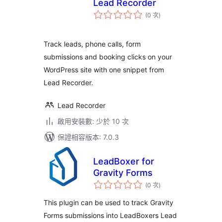
Lead Recorder
評
(0 次
)
分
次
數
Track leads, phone calls, form
submissions and booking clicks on your
WordPress site with one snippet from
Lead Recorder.
Lead Recorder
啟用安裝數: 少於 10 次
保證相容版本: 7.0.3
LeadBoxer for
Gravity Forms
評
(0 次
)
分
次
數
This plugin can be used to track Gravity
Forms submissions into LeadBoxers Lead