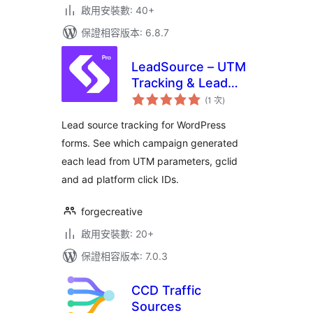
啟用安裝數: 40+
保證相容版本: 6.8.7
LeadSource – UTM
Tracking & Lead
評
Source Attribution
(1 次
)
分
次
for Forms
數
Lead source tracking for WordPress
forms. See which campaign generated
each lead from UTM parameters, gclid
and ad platform click IDs.
forgecreative
啟用安裝數: 20+
保證相容版本: 7.0.3
CCD Traffic
Sources