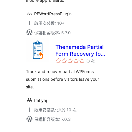
mobile app & alerts.
REWordPressPlugin
啟用安裝數: 10+
保證相容版本: 5.7.0
Thenameda Partial
Form Recovery for
評
WPForms
(0 次
)
分
次
數
Track and recover partial WPForms
submissions before visitors leave your
site.
Imtiyaj
啟用安裝數: 少於 10 次
保證相容版本: 7.0.3