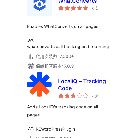
WhatConverts
評
(3 次
)
分
次
數
Enables WhatConverts on all pages.
whatconverts call tracking and reporting
啟用安裝數: 7,000+
保證相容版本: 7.0.3
LocaliQ – Tracking
Code
評
(2 次
)
分
次
數
Adds LocaliQ's tracking code on all
pages.
REWordPressPlugin