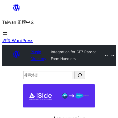
跳
至
Taiwan 正體中文
主
要
內
取得 WordPress
容
Plugin
Integration for CF7 Pardot
Directory
Form Handlers
搜
尋
外
掛