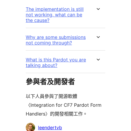
The implementation is still
not working, what can be
the cause?
Why are some submissions
not coming through?
What is this Pardot you are
talking about?
參與者及開發者
以下人員參與了開源軟體
〈Integration for CF7 Pardot Form
Handlers〉的開發相關工作。
參
leendertvb