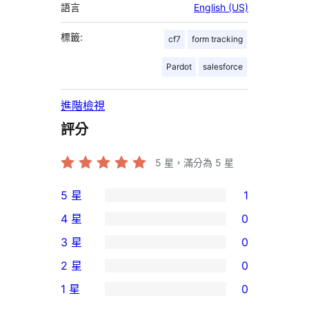
語言
English (US)
標籤:
cf7
form tracking
Pardot
salesforce
進階檢視
評分
5
星，滿分為 5 星
5 星
1
1
4 星
0
個
0
3 星
0
5
個
0
2 星
0
星
4
個
0
使
1 星
0
星
3
個
0
用