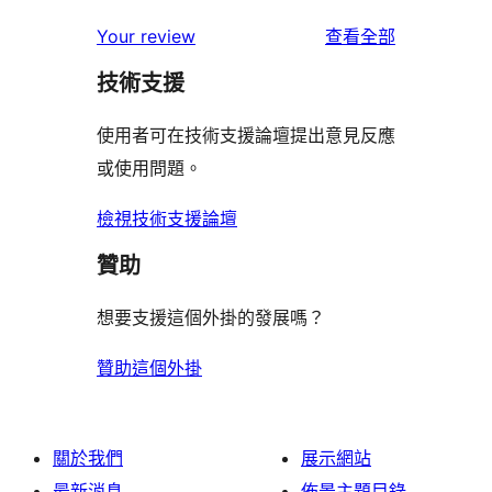
使
星
2
個
者
使
用
Your review
查看全部
使
星
1
評
用
者
用
使
技術支援
星
論
者
評
者
用
使
評
論
使用者可在技術支援論壇提出意見反應
評
者
用
論
或使用問題。
論
評
者
論
評
檢視技術支援論壇
論
贊助
想要支援這個外掛的發展嗎？
贊助這個外掛
關於我們
展示網站
最新消息
佈景主題目錄