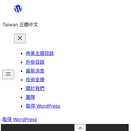
跳
至
Taiwan 正體中文
主
要
內
容
佈景主題目錄
外掛目錄
最新消息
技術支援
關於我們
團隊
取得 WordPress
取得 WordPress