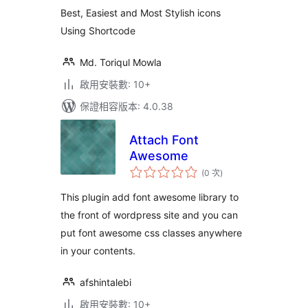
次
數
Best, Easiest and Most Stylish icons
Using Shortcode
Md. Toriqul Mowla
啟用安裝數: 10+
保證相容版本: 4.0.38
Attach Font
Awesome
評
(0 次
)
分
次
數
This plugin add font awesome library to
the front of wordpress site and you can
put font awesome css classes anywhere
in your contents.
afshintalebi
啟用安裝數: 10+