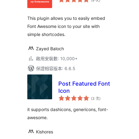
(9 次
)
分
次
數
This plugin allows you to easily embed
Font Awesome icon to your site with
simple shortcodes.
Zayed Baloch
啟用安裝數: 10,000+
保證相容版本: 6.6.5
Post Featured Font
Icon
評
(3 次
)
分
次
數
it supports dashicons, genericons, font-
awesome.
Kishores