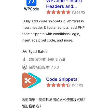
WPCode – Insert
Headers and
評
Footers + Custom
(1,854 次
)
分
次
Code Snippets –
數
Easily add code snippets in WordPress.
WordPress Code
Insert header & footer scripts, add PHP
Manager
code snippets with conditional logic,
insert ads pixel code, and more.
Syed Balkhi
啟用安裝數: 超過 3 百萬
保證相容版本: 7.0.3
Code Snippets
評
(506 次
)
分
次
數
透過簡單、簡潔且易用的方式使用程式碼片
段加強網站。