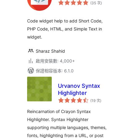
評
(35 次
)
分
次
數
Code widget help to add Short Code,
PHP Code, HTML, and Simple Text in
widget.
Sharaz Shahid
啟用安裝數: 4,000+
保證相容版本: 6.1.0
Urvanov Syntax
Highlighter
評
(19 次
)
分
次
數
Reincarnation of Crayon Syntax
Highlighter. Syntax Highlighter
supporting multiple languages, themes,
fonts, highlighting from a URL, or post