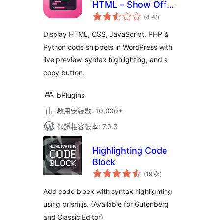
HTML – Show Off
評
Code Snippets with
(4 次
)
分
次
Live Preview
數
Display HTML, CSS, JavaScript, PHP &
Python code snippets in WordPress with
live preview, syntax highlighting, and a
copy button.
bPlugins
啟用安裝數: 10,000+
保證相容版本: 7.0.3
Highlighting Code
Block
評
(19 次
)
分
次
數
Add code block with syntax highlighting
using prism.js. (Available for Gutenberg
and Classic Editor)