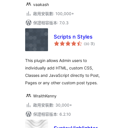
vaakash
啟用安裝數: 100,000+
保證相容版本: 7.0.3
Scripts n Styles
評
(30 次
)
分
次
數
This plugin allows Admin users to
individually add HTML, custom CSS,
Classes and JavaScript directly to Post,
Pages or any other custom post types.
WraithKenny
啟用安裝數: 30,000+
保證相容版本: 6.2.10