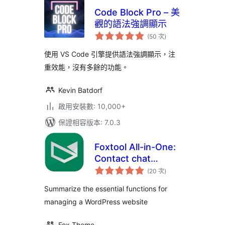
Code Block Pro – 美
觀的語法強調顯示
評
(50 次
)
分
次
數
使用 VS Code 引擎提供語法強調顯示，注
重效能，沒有多餘的功能。
Kevin Batdorf
啟用安裝數: 10,000+
保證相容版本: 7.0.3
Foxtool All-in-One:
Contact chat
評
button, Custom
(20 次
)
分
次
login, Media
數
Summarize the essential functions for
optimize images
managing a WordPress website
Fox Theme