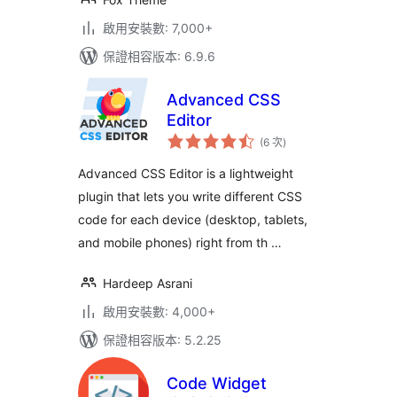
啟用安裝數: 7,000+
保證相容版本: 6.9.6
Advanced CSS
Editor
評
(6 次
)
分
次
數
Advanced CSS Editor is a lightweight
plugin that lets you write different CSS
code for each device (desktop, tablets,
and mobile phones) right from th …
Hardeep Asrani
啟用安裝數: 4,000+
保證相容版本: 5.2.25
Code Widget