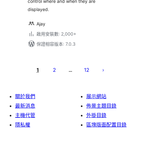
control where and when they are
displayed.
Ajay
啟用安裝數: 2,000+
保證相容版本: 7.0.3
文
章
1
2
12
…
分
頁
關於我們
展示網站
最新消息
佈景主題目錄
主機代管
外掛目錄
隱私權
區塊版面配置目錄