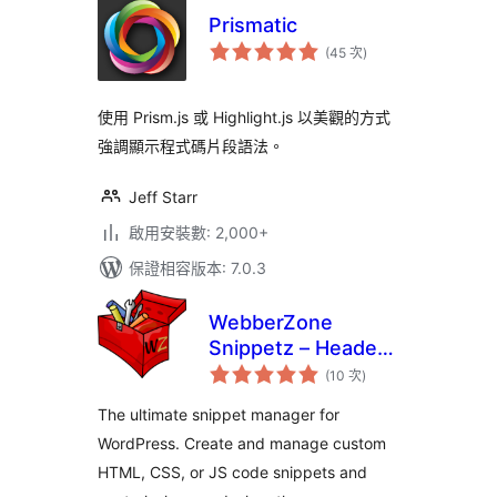
Prismatic
評
(45 次
)
分
次
數
使用 Prism.js 或 Highlight.js 以美觀的方式
強調顯示程式碼片段語法。
Jeff Starr
啟用安裝數: 2,000+
保證相容版本: 7.0.3
WebberZone
Snippetz – Header,
評
Body and Footer
(10 次
)
分
次
manager
數
The ultimate snippet manager for
WordPress. Create and manage custom
HTML, CSS, or JS code snippets and