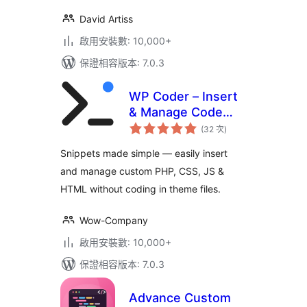
David Artiss
啟用安裝數: 10,000+
保證相容版本: 7.0.3
WP Coder – Insert
& Manage Code
評
Snippets
(32 次
)
分
次
數
Snippets made simple — easily insert
and manage custom PHP, CSS, JS &
HTML without coding in theme files.
Wow-Company
啟用安裝數: 10,000+
保證相容版本: 7.0.3
Advance Custom