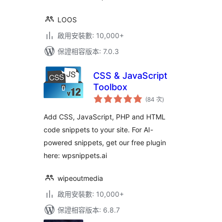
LOOS
啟用安裝數: 10,000+
保證相容版本: 7.0.3
CSS & JavaScript
Toolbox
評
(84 次
)
分
次
數
Add CSS, JavaScript, PHP and HTML
code snippets to your site. For AI-
powered snippets, get our free plugin
here: wpsnippets.ai
wipeoutmedia
啟用安裝數: 10,000+
保證相容版本: 6.8.7