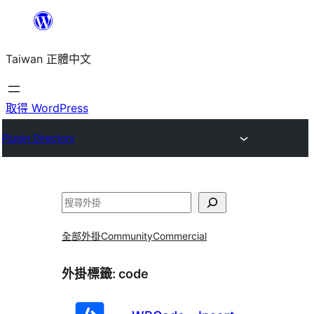
跳
至
Taiwan 正體中文
主
要
內
取得 WordPress
容
Plugin Directory
搜
尋
全部外掛
Community
Commercial
外掛標籤:
code