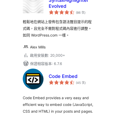
SyntaxHighlighter
Evolved
評
(86 次
)
分
次
數
輕鬆地在網站上發佈包含語法醒目提示的程
式碼，且完全不需對程式碼內容進行調整。
如同 WordPress.com 一樣。
Alex Mills
啟用安裝數: 20,000+
保證相容版本: 6.7.6
Code Embed
評
(45 次
)
分
次
數
Code Embed provides a very easy and
efficient way to embed code (JavaScript,
CSS and HTML) in your posts and pages.