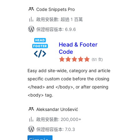
Code Snippets Pro
啟用安裝數: 超過 1 百萬
保證相容版本: 6.9.6
Head & Footer
Code
評
(51 次
)
分
次
數
Easy add site-wide, category and article
specific custom code before the closing
</head> and </body>, or after opening
<body> tag.
Aleksandar Urošević
啟用安裝數: 200,000+
保證相容版本: 7.0.3