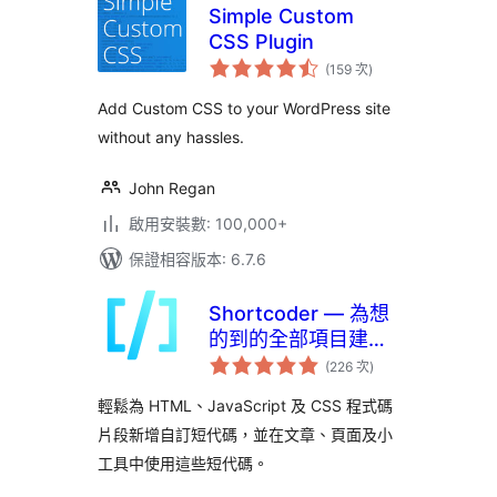
Simple Custom
CSS Plugin
評
(159 次
)
分
次
數
Add Custom CSS to your WordPress site
without any hassles.
John Regan
啟用安裝數: 100,000+
保證相容版本: 6.7.6
Shortcoder — 為想
的到的全部項目建立
評
短代碼
(226 次
)
分
次
數
輕鬆為 HTML、JavaScript 及 CSS 程式碼
片段新增自訂短代碼，並在文章、頁面及小
工具中使用這些短代碼。