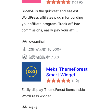
評
Affiliates
(108 次
)
分
次
數
SliceWP is the quickest and easiest
WordPress affiliates plugin for building
your affiliate program. Track affiliate
commissions, easily pay your affi …
iova.mihai
啟用安裝數: 10,000+
保證相容版本: 7.0.0
Meks ThemeForest
Smart Widget
評
(1 次
)
分
次
數
Easily display ThemeForest items inside
WordPress widget.
Meks