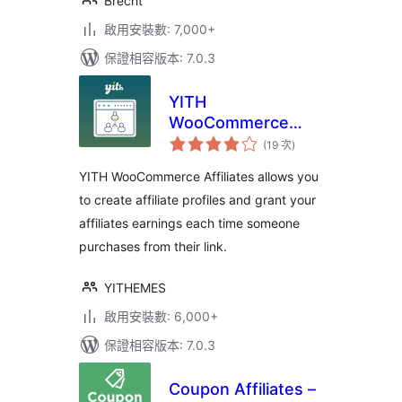
Brecht
啟用安裝數: 7,000+
保證相容版本: 7.0.3
YITH
WooCommerce
評
Affiliates
(19 次
)
分
次
數
YITH WooCommerce Affiliates allows you
to create affiliate profiles and grant your
affiliates earnings each time someone
purchases from their link.
YITHEMES
啟用安裝數: 6,000+
保證相容版本: 7.0.3
Coupon Affiliates –