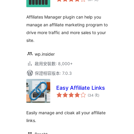
分
次
數
Affiliates Manager plugin can help you
manage an affiliate marketing program to
drive more traffic and more sales to your
site.
wp.insider
啟用安裝數: 8,000+
保證相容版本: 7.0.3
Easy Affiliate Links
評
(34 次
)
分
次
數
Easily manage and cloak all your affiliate
links.