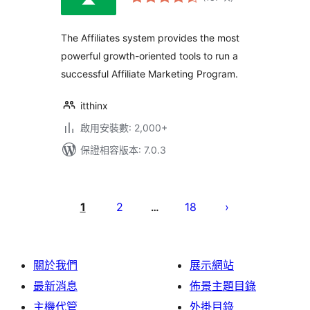
分
次
數
The Affiliates system provides the most
powerful growth-oriented tools to run a
successful Affiliate Marketing Program.
itthinx
啟用安裝數: 2,000+
保證相容版本: 7.0.3
文
章
1
2
18
…
分
頁
關於我們
展示網站
最新消息
佈景主題目錄
主機代管
外掛目錄