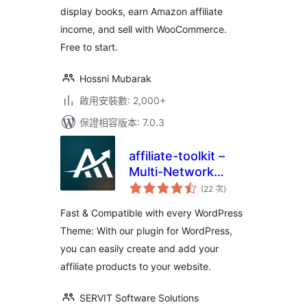
display books, earn Amazon affiliate
income, and sell with WooCommerce.
Free to start.
Hossni Mubarak
啟用安裝數: 2,000+
保證相容版本: 7.0.3
affiliate-toolkit –
Multi-Network
評
Affiliate & Amazon
(22 次
)
分
次
Product Display
數
Fast & Compatible with every WordPress
Theme: With our plugin for WordPress,
you can easily create and add your
affiliate products to your website.
SERVIT Software Solutions