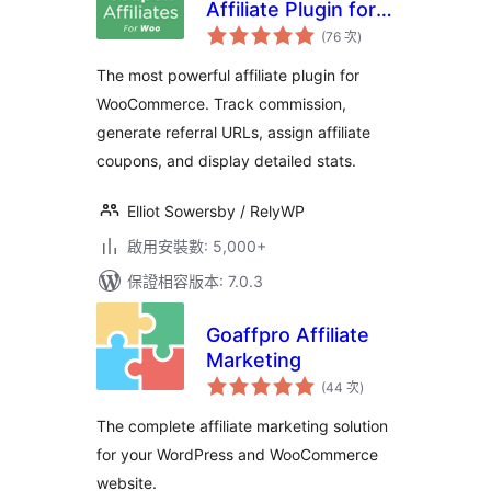
Affiliate Plugin for
評
WooCommerce
(76 次
)
分
次
數
The most powerful affiliate plugin for
WooCommerce. Track commission,
generate referral URLs, assign affiliate
coupons, and display detailed stats.
Elliot Sowersby / RelyWP
啟用安裝數: 5,000+
保證相容版本: 7.0.3
Goaffpro Affiliate
Marketing
評
(44 次
)
分
次
數
The complete affiliate marketing solution
for your WordPress and WooCommerce
website.