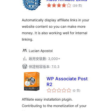
評
(39 次
)
分
次
數
Automatically display affiliate links in your
website content so you can make more
money. It is also working well for internal
linking.
Lucian Apostol
啟用安裝數: 3,000+
保證相容版本: 7.0.3
WP Associate Post
R2
評
(0 次
)
分
次
數
Affiliate easy installation plugin.
Contributing to the monetization of your