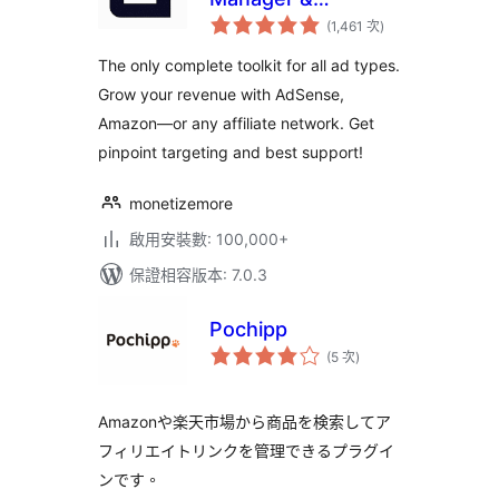
評
AdSense
(1,461 次
)
分
次
數
The only complete toolkit for all ad types.
Grow your revenue with AdSense,
Amazon—or any affiliate network. Get
pinpoint targeting and best support!
monetizemore
啟用安裝數: 100,000+
保證相容版本: 7.0.3
Pochipp
評
(5 次
)
分
次
數
Amazonや楽天市場から商品を検索してア
フィリエイトリンクを管理できるプラグイ
ンです。