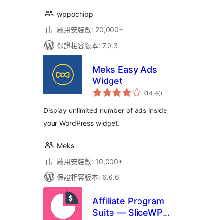
wppochipp
啟用安裝數: 20,000+
保證相容版本: 7.0.3
Meks Easy Ads
Widget
評
(14 次
)
分
次
數
Display unlimited number of ads inside
your WordPress widget.
Meks
啟用安裝數: 10,000+
保證相容版本: 6.6.6
Affiliate Program
Suite — SliceWP