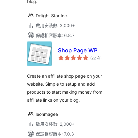
blog.
Delight Star Inc.
啟用安裝數: 3,000+
保證相容版本: 6.8.7
Shop Page WP
評
(22 次
)
分
次
數
Create an affiliate shop page on your
website. Simple to setup and add
products to start making money from
affiliate links on your blog.
leonmagee
啟用安裝數: 2,000+
保證相容版本: 7.0.3