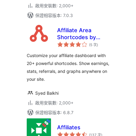
啟用安裝數: 2,000+
保證相容版本: 7.0.3
Affiliate Area
Shortcodes by
評
AffiliateWP
(5 次
)
分
次
數
Customize your affiliate dashboard with
20+ powerful shortcodes. Show earnings,
stats, referrals, and graphs anywhere on
your site.
Syed Balkhi
啟用安裝數: 2,000+
保證相容版本: 6.8.7
Affiliates
評
(137 次
)