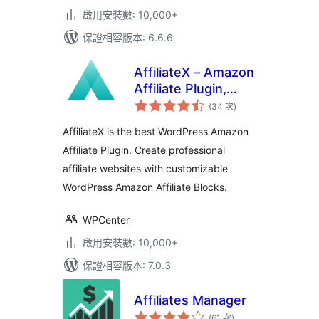
啟用安裝數: 10,000+
保證相容版本: 6.6.6
AffiliateX – Amazon
Affiliate Plugin,
評
Product Boxes,
(34 次
)
分
次
Comparison Tables
數
AffiliateX is the best WordPress Amazon
& Affiliate Link
Affiliate Plugin. Create professional
Tracking
affiliate websites with customizable
WordPress Amazon Affiliate Blocks.
WPCenter
啟用安裝數: 10,000+
保證相容版本: 7.0.3
Affiliates Manager
評
(61 次
)