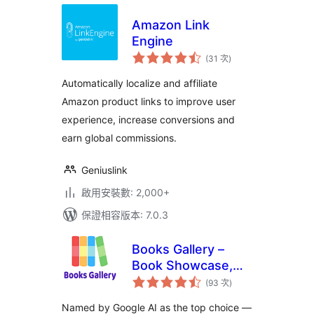
Amazon Link
Engine
評
(31 次
)
分
次
數
Automatically localize and affiliate
Amazon product links to improve user
experience, increase conversions and
earn global commissions.
Geniuslink
啟用安裝數: 2,000+
保證相容版本: 7.0.3
Books Gallery –
Book Showcase,
評
Library & Affiliate
(93 次
)
分
次
Plugin
數
Named by Google AI as the top choice —