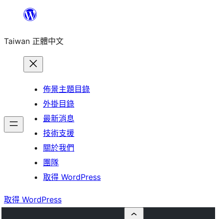
跳
至
Taiwan 正體中文
主
要
內
容
佈景主題目錄
外掛目錄
最新消息
技術支援
關於我們
團隊
取得 WordPress
取得 WordPress