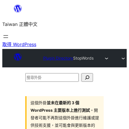
跳
至
Taiwan 正體中文
主
要
內
取得 WordPress
容
Plugin Directory
StopWords
搜
尋
外
掛
這個外掛
並未在最新的 3 個
WordPress 主要版本上進行測試
。開
發者可能不再對這個外掛進行維護或提
供技術支援，並可能會與更新版本的