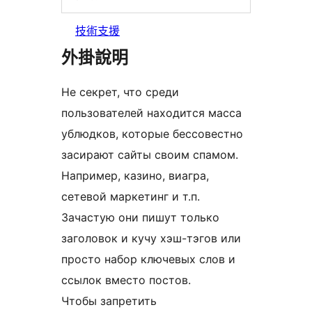
技術支援
外掛說明
Не секрет, что среди
пользователей находится масса
ублюдков, которые бессовестно
засирают сайты своим спамом.
Например, казино, виагра,
сетевой маркетинг и т.п.
Зачастую они пишут только
заголовок и кучу хэш-тэгов или
просто набор ключевых слов и
ссылок вместо постов.
Чтобы запретить