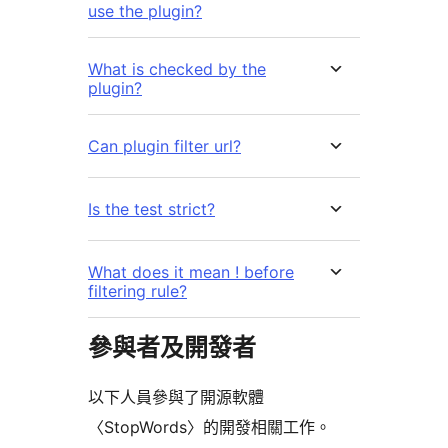
use the plugin?
What is checked by the
plugin?
Can plugin filter url?
Is the test strict?
What does it mean ! before
filtering rule?
參與者及開發者
以下人員參與了開源軟體
〈StopWords〉的開發相關工作。