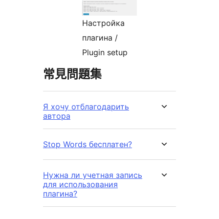
Настройка
плагина /
Plugin setup
常見問題集
Я хочу отблагодарить
автора
Stop Words бесплатен?
Нужна ли учетная запись
для использования
плагина?