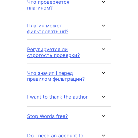
Что проверяется
плагином?
Плагин может
фильтровать url?
Регулируется ли
строгость проверки?
Что значит ! перед
правилом фильтрации?
I want to thank the author
Stop Words free?
Do I need an account to