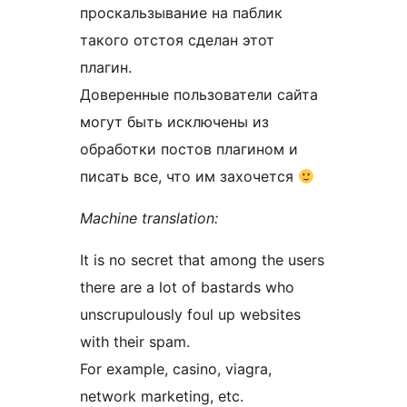
проскальзывание на паблик
такого отстоя сделан этот
плагин.
Доверенные пользователи сайта
могут быть исключены из
обработки постов плагином и
писать все, что им захочется
Machine translation:
It is no secret that among the users
there are a lot of bastards who
unscrupulously foul up websites
with their spam.
For example, casino, viagra,
network marketing, etc.