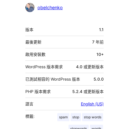
參
obelchenko
與
者
中
版本
1.1
繼
資
最後更新
7 年
前
料
啟用安裝數
10+
WordPress 版本需求
4.0 或更新版本
已測試相容的 WordPress 版本
5.0.0
PHP 版本需求
5.2.4 或更新版本
語言
English (US)
標籤:
spam
stop
stop words
stopwords
words