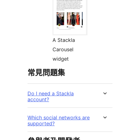
A Stackla
Carousel
widget
常見問題集
Do I need a Stackla
account?
Which social networks are
supported?