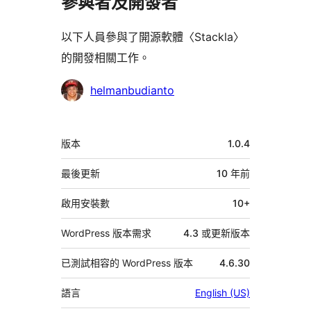
參與者及開發者
以下人員參與了開源軟體〈Stackla〉
的開發相關工作。
參
helmanbudianto
與
者
中
版本
1.0.4
繼
資
最後更新
10 年
前
料
啟用安裝數
10+
WordPress 版本需求
4.3 或更新版本
已測試相容的 WordPress 版本
4.6.30
語言
English (US)