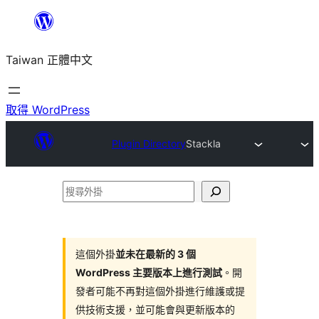
跳
至
Taiwan 正體中文
主
要
內
取得 WordPress
容
Plugin Directory
Stackla
搜
尋
外
掛
這個外掛
並未在最新的 3 個
WordPress 主要版本上進行測試
。開
發者可能不再對這個外掛進行維護或提
供技術支援，並可能會與更新版本的