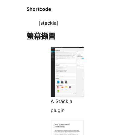
Shortcode
[stackla]
螢幕擷圖
A Stackla
plugin