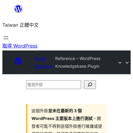
跳
至
Taiwan 正體中文
主
要
內
取得 WordPress
容
Plugin
Reference – WordPress
Directory
Knowledgebase Plugin
搜
尋
外
掛
這個外掛
並未在最新的 3 個
WordPress 主要版本上進行測試
。開
發者可能不再對這個外掛進行維護或提