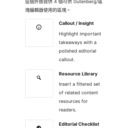
這個外掛提供 4 個可供 Gutenberg/區
塊編輯器使用的區塊。
Callout / Insight
Highlight important
takeaways with a
polished editorial
callout.
Resource Library
Insert a filtered set
of related content
resources for
readers.
Editorial Checklist