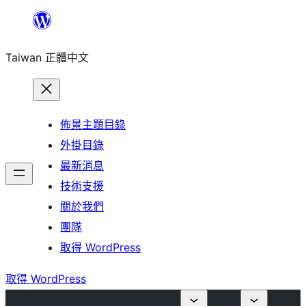
跳
至
Taiwan 正體中文
主
要
內
容
佈景主題目錄
外掛目錄
最新消息
技術支援
關於我們
團隊
取得 WordPress
取得 WordPress