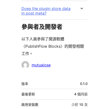
Does the plugin store data
in post meta?
參與者及開發者
以下人員參與了開源軟體
〈PublishFlow Blocks〉的開發相關
工作。
參
mutuajose
與
者
中
版本
0.1.0
繼
資
最後更新
4 個月
前
料
啟用安裝數
少於 10 次