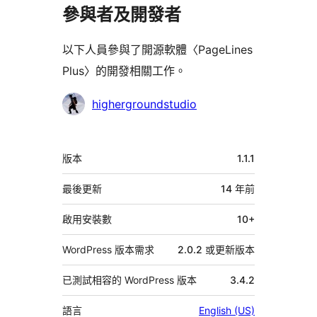
參與者及開發者
以下人員參與了開源軟體〈PageLines
Plus〉的開發相關工作。
參
highergroundstudio
與
者
中
版本
1.1.1
繼
資
最後更新
14 年
前
料
啟用安裝數
10+
WordPress 版本需求
2.0.2 或更新版本
已測試相容的 WordPress 版本
3.4.2
語言
English (US)