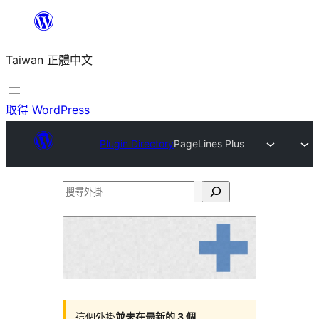
跳
至
Taiwan 正體中文
主
要
內
取得 WordPress
容
Plugin Directory
PageLines Plus
搜
尋
外
掛
這個外掛
並未在最新的 3 個