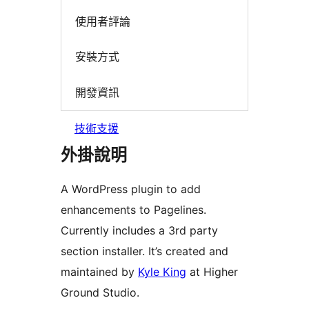
使用者評論
安裝方式
開發資訊
技術支援
外掛說明
A WordPress plugin to add
enhancements to Pagelines.
Currently includes a 3rd party
section installer. It’s created and
maintained by
Kyle King
at Higher
Ground Studio.