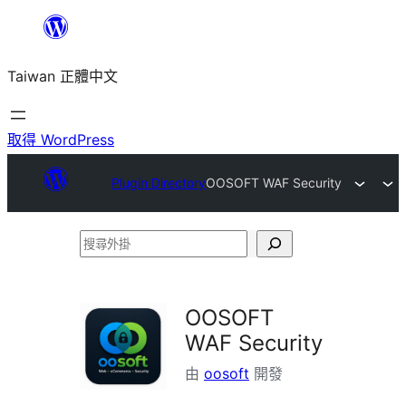
跳
至
Taiwan 正體中文
主
要
內
取得 WordPress
容
Plugin Directory
OOSOFT WAF Security
搜
尋
外
OOSOFT
掛
WAF Security
由
oosoft
開發