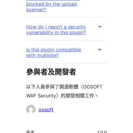
blocked by the upload
scanner?
How do I report a security
vulnerability in this plugin?
Is this plugin compatible
with multisite?
參與者及開發者
以下人員參與了開源軟體〈OOSOFT
WAF Security〉的開發相關工作。
參
oosoft
與
者
中
版本
1.0.0