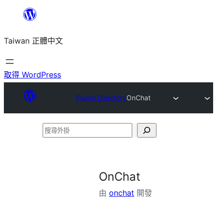
跳
至
Taiwan 正體中文
主
要
內
取得 WordPress
容
Plugin Directory
OnChat
搜
尋
外
掛
OnChat
由
onchat
開發