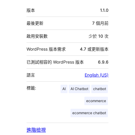
者
中
版本
1.1.0
繼
資
最後更新
7 個月
前
料
啟用安裝數
少於 10 次
WordPress 版本需求
4.7 或更新版本
已測試相容的 WordPress 版本
6.9.6
語言
English (US)
標籤:
AI
AI Chatbot
chatbot
ecommerce
ecommerce chatbot
進階檢視