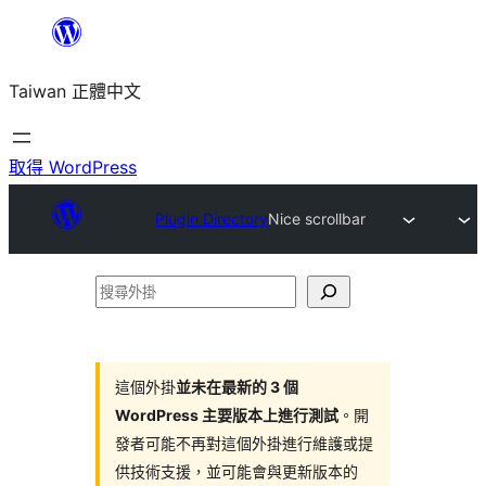
跳
至
Taiwan 正體中文
主
要
內
取得 WordPress
容
Plugin Directory
Nice scrollbar
搜
尋
外
掛
這個外掛
並未在最新的 3 個
WordPress 主要版本上進行測試
。開
發者可能不再對這個外掛進行維護或提
供技術支援，並可能會與更新版本的