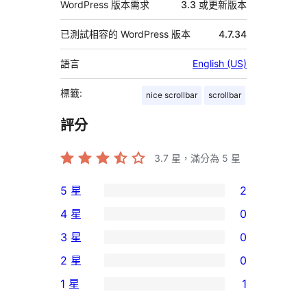
WordPress 版本需求
3.3 或更新版本
已測試相容的 WordPress 版本
4.7.34
語言
English (US)
標籤:
nice scrollbar
scrollbar
評分
3.7
星，滿分為 5 星
5 星
2
2
4 星
0
個
0
3 星
0
5
個
0
2 星
0
星
4
個
0
使
1 星
1
星
3
個
1
用
使