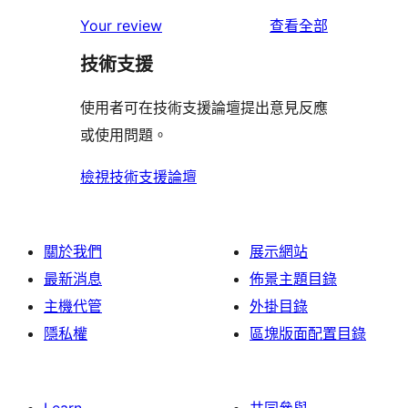
星
2
個
者
使
用
Your review
查看全部
使
星
1
評
用
者
用
使
技術支援
星
論
者
評
者
用
使
評
論
使用者可在技術支援論壇提出意見反應
評
者
用
論
或使用問題。
論
評
者
論
評
檢視技術支援論壇
論
關於我們
展示網站
最新消息
佈景主題目錄
主機代管
外掛目錄
隱私權
區塊版面配置目錄
Learn
共同參與