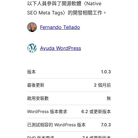
以下人員參與了開源軟體〈Native
SEO Meta Tags〉的開發相關工作。
參
Fernando Tellado
與
者
Ayuda WordPress
中
版本
1.0.3
繼
資
最後更新
2 個月
前
料
啟用安裝數
無
WordPress 版本需求
6.2 或更新版本
已測試相容的 WordPress 版本
7.0.3
PHP 版本需求
7.4 或更新版本