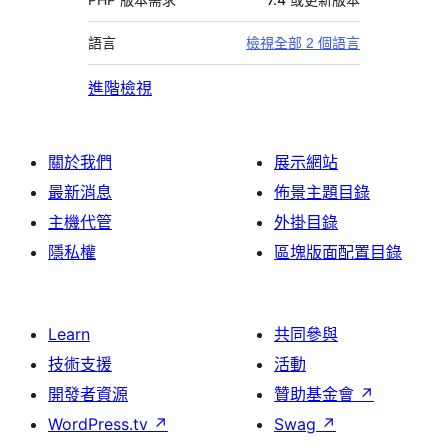
語言
檢視全部 2 個語言
進階檢視
關於我們
展示網站
最新消息
佈景主題目錄
主機代管
外掛目錄
隱私權
區塊版面配置目錄
Learn
共同參與
技術支援
活動
開發者資源
贊助基金會
↗
WordPress.tv
↗
Swag
↗