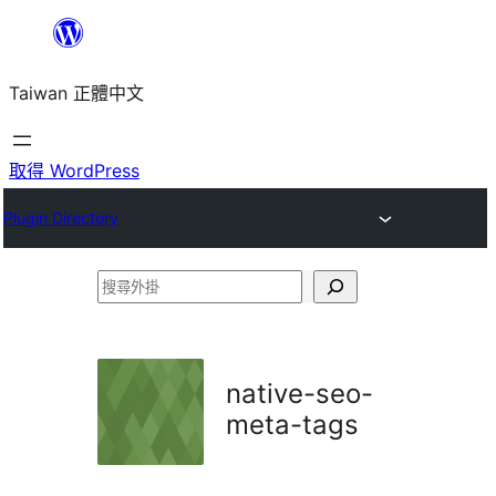
跳
至
Taiwan 正體中文
主
要
內
取得 WordPress
容
Plugin Directory
搜
尋
外
掛
native-seo-
meta-tags