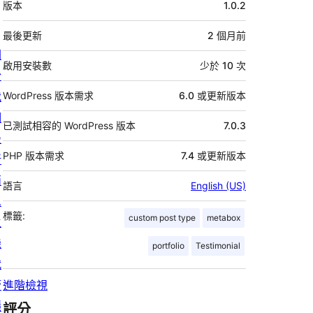
版本
1.0.2
繼
資
最後更新
2 個月
前
關
料
啟用安裝數
少於 10 次
於
我
WordPress 版本需求
6.0 或更新版本
們
已測試相容的 WordPress 版本
7.0.3
最
PHP 版本需求
7.4 或更新版本
新
消
語言
English (US)
息
標籤:
custom post type
metabox
主
機
portfolio
Testimonial
代
管
進階檢視
隱
評分