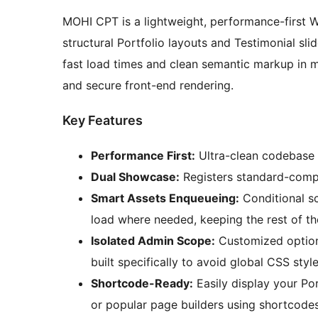
MOHI CPT is a lightweight, performance-first Wo
structural Portfolio layouts and Testimonial sli
fast load times and clean semantic markup in 
and secure front-end rendering.
Key Features
Performance First:
Ultra-clean codebase 
Dual Showcase:
Registers standard-compli
Smart Assets Enqueueing:
Conditional sc
load where needed, keeping the rest of the
Isolated Admin Scope:
Customized options
built specifically to avoid global CSS styl
Shortcode-Ready:
Easily display your Por
or popular page builders using shortcodes