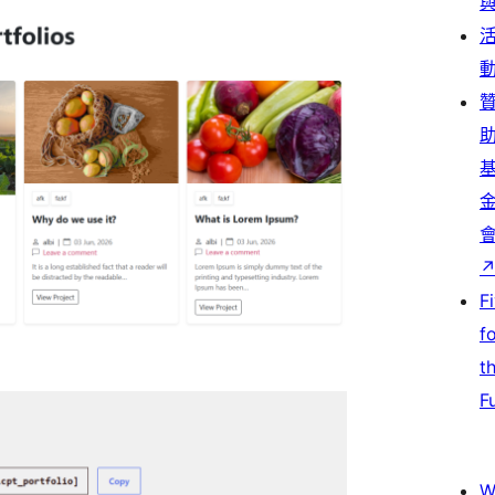
F
f
t
F
W