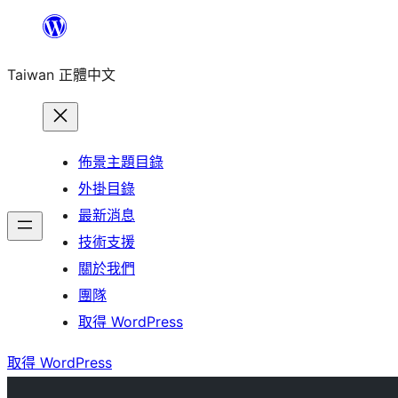
跳
至
Taiwan 正體中文
主
要
內
容
佈景主題目錄
外掛目錄
最新消息
技術支援
關於我們
團隊
取得 WordPress
取得 WordPress