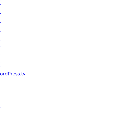
術
支
援
開
發
者
資
源
ordPress.tv
↗
共
同
參