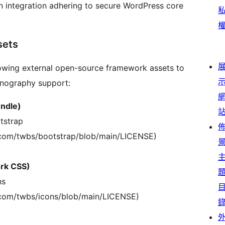
ion integration adhering to secure WordPress core
sets
llowing external open-source framework assets to
onography support:
ndle)
tstrap
b.com/twbs/bootstrap/blob/main/LICENSE)
ork CSS)
ns
b.com/twbs/icons/blob/main/LICENSE)