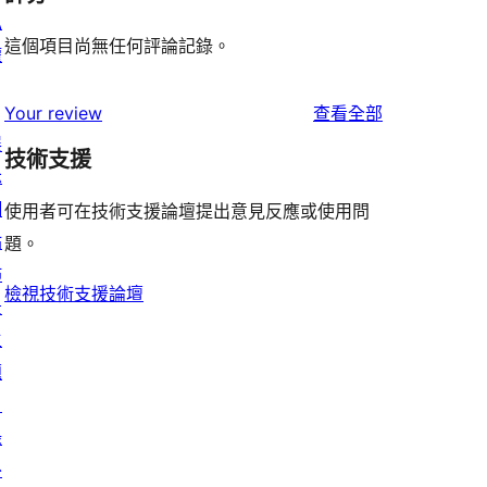
私
這個項目尚無任何評論記錄。
權
使
Your review
查看全部
展
用
技術支援
示
者
網
評
使用者可在技術支援論壇提出意見反應或使用問
站
論
題。
佈
檢視技術支援論壇
景
主
題
目
錄
外