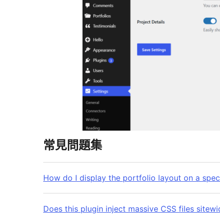
常見問題集
How do I display the portfolio layout on a spec
Does this plugin inject massive CSS files sitew