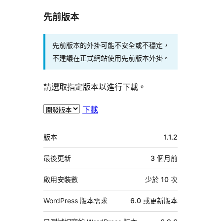
先前版本
先前版本的外掛可能不安全或不穩定，
不建議在正式網站使用先前版本外掛。
請選取指定版本以進行下載。
下載
中
版本
1.1.2
繼
資
最後更新
3 個月
前
料
啟用安裝數
少於 10 次
WordPress 版本需求
6.0 或更新版本