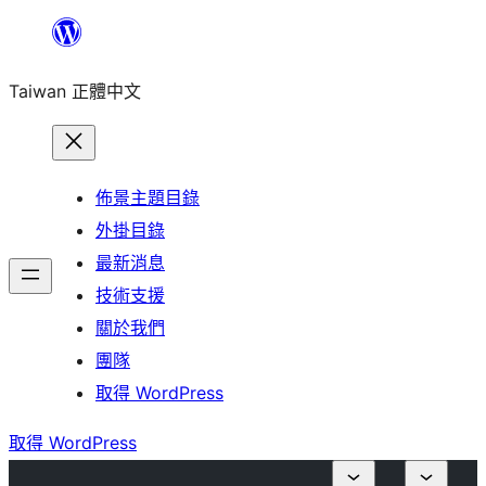
跳
至
Taiwan 正體中文
主
要
內
容
佈景主題目錄
外掛目錄
最新消息
技術支援
關於我們
團隊
取得 WordPress
取得 WordPress