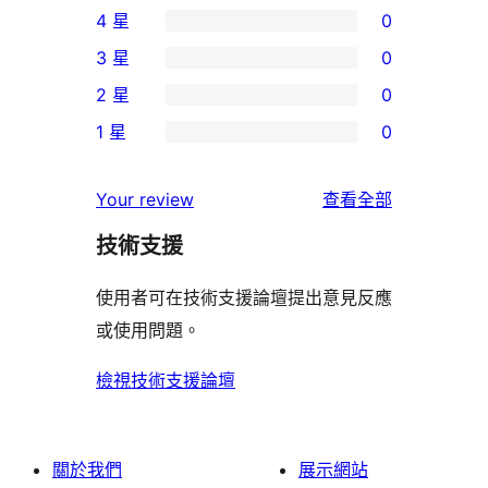
4 星
0
個
0
3 星
0
5
個
0
2 星
0
星
4
個
0
使
1 星
0
星
3
個
0
用
使
星
2
個
者
使
用
Your review
查看全部
使
星
1
評
用
者
用
使
技術支援
星
論
者
評
者
用
使
評
論
使用者可在技術支援論壇提出意見反應
評
者
用
論
或使用問題。
論
評
者
論
評
檢視技術支援論壇
論
關於我們
展示網站