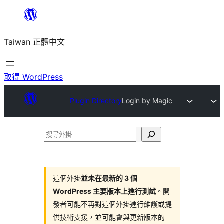
跳
至
Taiwan 正體中文
主
要
內
取得 WordPress
容
Plugin Directory
Login by Magic
搜
尋
外
掛
這個外掛
並未在最新的 3 個
WordPress 主要版本上進行測試
。開
發者可能不再對這個外掛進行維護或提
供技術支援，並可能會與更新版本的