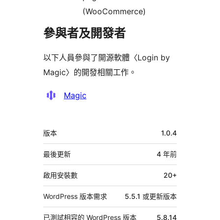
(WooCommerce)
參與者及開發者
以下人員參與了開源軟體〈Login by
Magic〉的開發相關工作。
參
Magic
與
者
中
版本
1.0.4
繼
資
最後更新
4 年
前
料
啟用安裝數
20+
WordPress 版本需求
5.5.1 或更新版本
已測試相容的 WordPress 版本
5.8.14