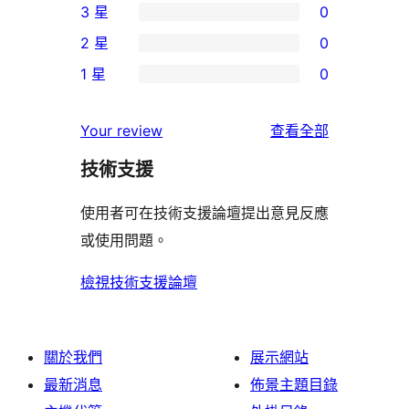
3 星
0
5
個
0
2 星
0
星
4
個
0
使
1 星
0
星
3
個
0
用
使
星
2
個
者
使
用
Your review
查看全部
使
星
1
評
用
者
用
使
技術支援
星
論
者
評
者
用
使
評
論
使用者可在技術支援論壇提出意見反應
評
者
用
論
或使用問題。
論
評
者
論
評
檢視技術支援論壇
論
關於我們
展示網站
最新消息
佈景主題目錄