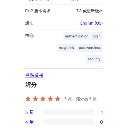
PHP 版本需求
7.3 或更新版本
語言
English (US)
標籤:
authentication
login
magiclink
passwordless
security
進階檢視
評分
5
星，滿分為 5 星
5 星
1
1
4 星
0
個
0