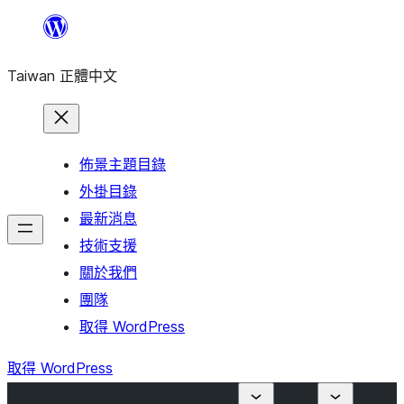
跳
至
Taiwan 正體中文
主
要
內
容
佈景主題目錄
外掛目錄
最新消息
技術支援
關於我們
團隊
取得 WordPress
取得 WordPress