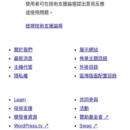
評
論
使用者可在技術支援論壇提出意見反應
評
者
用
論
或使用問題。
論
評
者
論
評
檢視技術支援論壇
論
關於我們
展示網站
最新消息
佈景主題目錄
主機代管
外掛目錄
隱私權
區塊版面配置目錄
Learn
共同參與
技術支援
活動
開發者資源
贊助基金會
↗
WordPress.tv
↗
Swag
↗