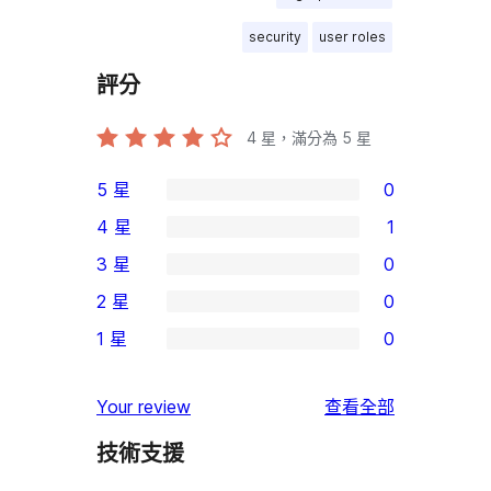
security
user roles
評分
4
星，滿分為 5 星
5 星
0
0
4 星
1
個
1
3 星
0
5
個
0
2 星
0
星
4
個
0
使
1 星
0
星
3
個
0
用
使
星
2
個
者
使
用
Your review
查看全部
使
星
1
評
用
者
用
使
技術支援
星
論
者
評
者
用
使