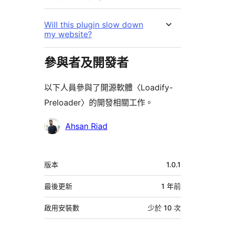
Will this plugin slow down
my website?
參與者及開發者
以下人員參與了開源軟體〈Loadify-
Preloader〉的開發相關工作。
參
Ahsan Riad
與
者
中
版本
1.0.1
繼
資
最後更新
1 年
前
料
啟用安裝數
少於 10 次