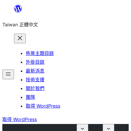
跳
至
Taiwan 正體中文
主
要
內
容
佈景主題目錄
外掛目錄
最新消息
技術支援
關於我們
團隊
取得 WordPress
取得 WordPress