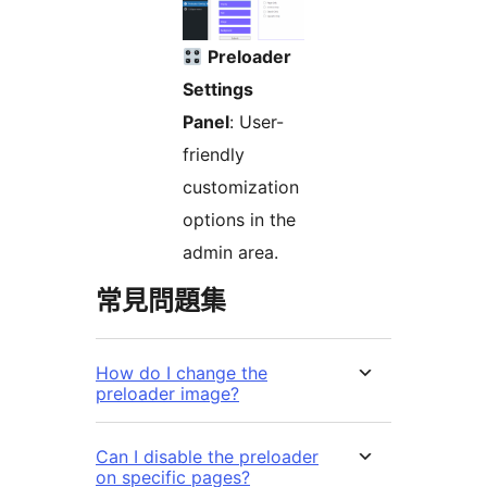
Preloader
Settings
Panel
: User-
friendly
customization
options in the
admin area.
常見問題集
How do I change the
preloader image?
Can I disable the preloader
on specific pages?