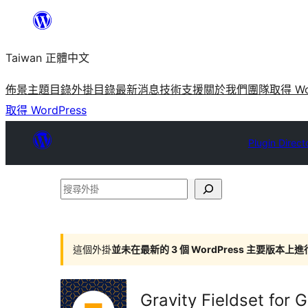
跳
至
Taiwan 正體中文
主
要
佈景主題目錄
外掛目錄
最新消息
技術支援
關於我們
團隊
取得 Wo
內
取得 WordPress
容
Plugin Direct
搜
尋
外
掛
這個外掛
並未在最新的 3 個 WordPress 主要版本上
Gravity Fieldset for 