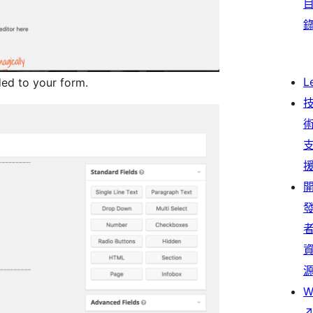
L
ded to your form.
W