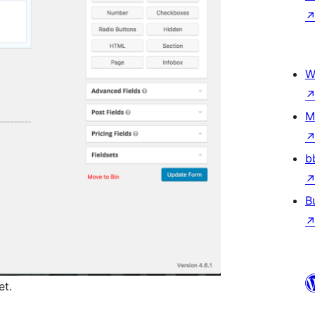
W
M
b
B
et.