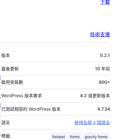
下載
技術支援
中
版本
0.2.1
繼
資
最後更新
10 年
前
關
料
啟用安裝數
900+
於
我
WordPress 版本需求
4.2 或更新版本
們
已測試相容的 WordPress 版本
4.7.34
最
語言
檢視全部 4 個語言
新
消
標籤:
fieldset
forms
gravity forms