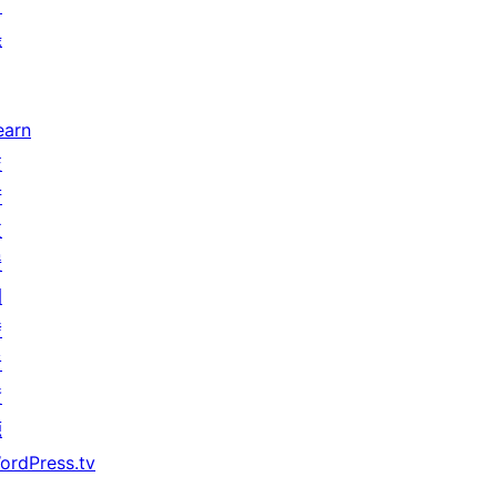
目
錄
earn
技
術
支
援
開
發
者
資
源
ordPress.tv
↗