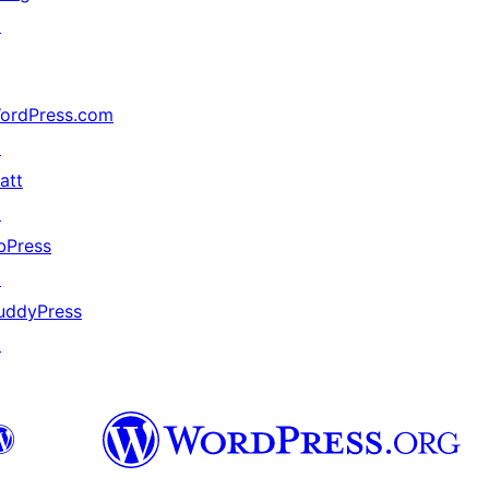
↗
ordPress.com
↗
att
↗
bPress
↗
uddyPress
↗