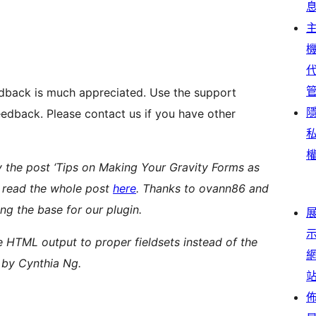
eedback is much appreciated. Use the support
eedback. Please contact us if you have other
by the post ‘Tips on Making Your Gravity Forms as
n read the whole post
here
. Thanks to ovann86 and
ng the base for our plugin.
HTML output to proper fieldsets instead of the
d by Cynthia Ng.