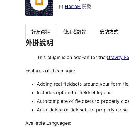
由
HarroH
開發
詳細資料
使用者評論
安裝方式
外掛說明
This plugin is an add-on for the
Gravity F
Features of this plugin:
Adding real fieldsets around your form fie
Includes option for fieldset legend
Autocomplete of fieldsets to properly clo
Auto-delete of fieldsets to properly close
Available Languages: