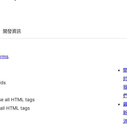
開發資訊
orms
.
lds
se all HTML tags
 all HTML tags