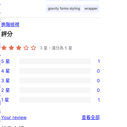
息
gravity forms styling
wrapper
主
機
進階檢視
代
評分
管
隱
3
星，滿分為 5 星
私
5 星
1
權
1
4 星
0
個
0
3 星
0
5
個
0
展
2 星
0
星
4
個
示
0
使
1 星
1
星
3
網
個
1
用
使
星
站
2
個
者
使
用
Your review
查看全部
使
佈
星
1
評
用
者
用