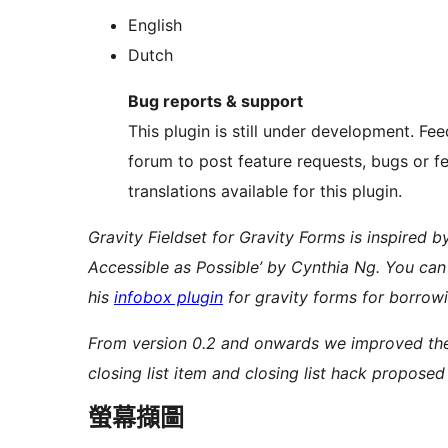
English
Dutch
Bug reports & support
This plugin is still under development. F
forum to post feature requests, bugs or f
translations available for this plugin.
Gravity Fieldset for Gravity Forms is inspired 
Accessible as Possible’ by Cynthia Ng. You ca
his
infobox plugin
for gravity forms for borrowi
From version 0.2 and onwards we improved the 
closing list item and closing list hack propose
螢幕擷圖