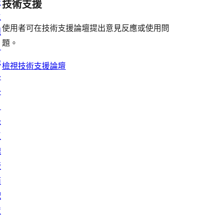
景
使
技術支援
星
論
者
評
者
主
用
使
評
論
使用者可在技術支援論壇提出意見反應或使用問
評
題
者
用
論
題。
論
目
評
者
錄
論
評
檢視技術支援論壇
外
論
掛
目
錄
區
塊
版
面
配
置