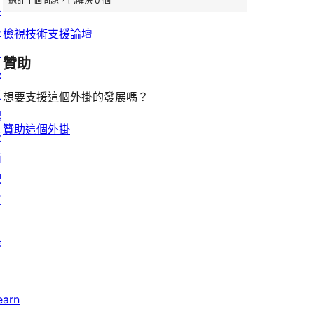
總計 1 個問題，已解決 0 個
外
論
評
掛
檢視技術支援論壇
論
目
贊助
錄
區
想要支援這個外掛的發展嗎？
塊
贊助這個外掛
版
面
配
置
目
錄
earn