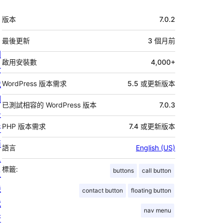
中
版本
7.0.2
繼
資
最後更新
3 個月
前
關
料
啟用安裝數
4,000+
於
我
WordPress 版本需求
5.5 或更新版本
們
已測試相容的 WordPress 版本
7.0.3
最
PHP 版本需求
7.4 或更新版本
新
消
語言
English (US)
息
標籤:
buttons
call button
主
機
contact button
floating button
代
nav menu
管