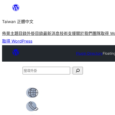
跳
至
Taiwan 正體中文
主
要
佈景主題目錄
外掛目錄
最新消息
技術支援
關於我們
團隊
取得 Wo
內
取得 WordPress
容
Plugin Directory
Floatin
搜
尋
外
掛