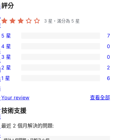
評分
隱
私
3
星，滿分為 5 星
權
5 星
7
7
4 星
0
個
0
展
3 星
0
5
個
示
0
2 星
2
星
4
網
個
2
使
1 星
6
星
站
3
個
6
用
使
佈
星
2
個
者
使
用
Your review
查看全部
景
使
星
1
評
用
者
主
用
使
技術支援
星
論
者
評
題
者
用
使
評
論
最近 2 個月解決的問題:
目
評
者
用
論
錄
論
評
者