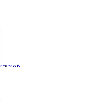
技
術
支
援
開
發
者
資
源
ordPress.tv
↗
共
同