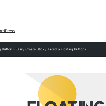
rdPress
g Button – Easily Create Sticky, Fixed & Floating Buttons