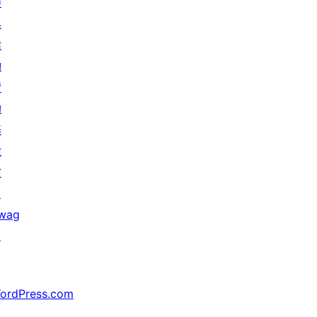
參
與
活
動
贊
助
基
金
會
↗
wag
↗
ordPress.com
↗