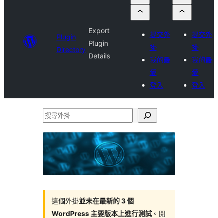
Export
提交外
提交外
Plugin
Plugin
掛
掛
Directory
Details
我的最
我的最
愛
愛
登入
登入
搜
尋
外
掛
這個外掛
並未在最新的 3 個
WordPress 主要版本上進行測試
。開