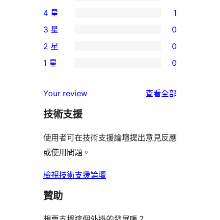
17
4 星
1
個
1
3 星
0
5
個
0
2 星
0
星
4
個
0
使
1 星
0
星
3
個
0
用
使
星
2
個
者
使
用
Your review
查看全部
使
星
1
評
用
者
用
使
技術支援
星
論
者
評
者
用
使
評
論
使用者可在技術支援論壇提出意見反應
評
者
用
論
或使用問題。
論
評
者
論
評
檢視技術支援論壇
論
贊助
想要支援這個外掛的發展嗎？