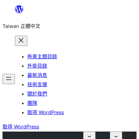
跳
至
Taiwan 正體中文
主
要
內
容
佈景主題目錄
外掛目錄
最新消息
技術支援
關於我們
團隊
取得 WordPress
取得 WordPress