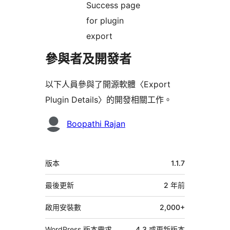
Success page
for plugin
export
參與者及開發者
以下人員參與了開源軟體〈Export
Plugin Details〉的開發相關工作。
參
Boopathi Rajan
與
者
中
版本
1.1.7
繼
資
最後更新
2 年
前
料
啟用安裝數
2,000+
WordPress 版本需求
4.3 或更新版本