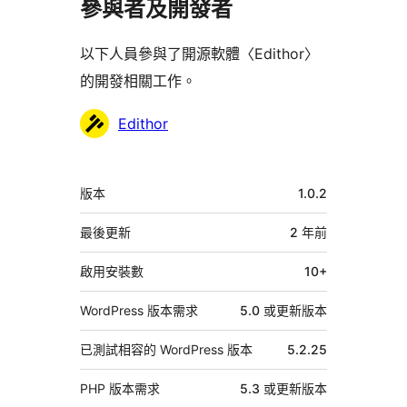
參與者及開發者
以下人員參與了開源軟體〈Edithor〉
的開發相關工作。
參
Edithor
與
者
中
版本
1.0.2
繼
資
最後更新
2 年
前
料
啟用安裝數
10+
WordPress 版本需求
5.0 或更新版本
已測試相容的 WordPress 版本
5.2.25
PHP 版本需求
5.3 或更新版本