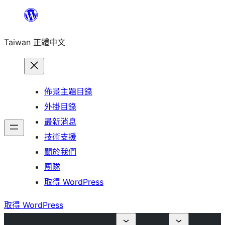
跳
至
Taiwan 正體中文
主
要
內
容
佈景主題目錄
外掛目錄
最新消息
技術支援
關於我們
團隊
取得 WordPress
取得 WordPress