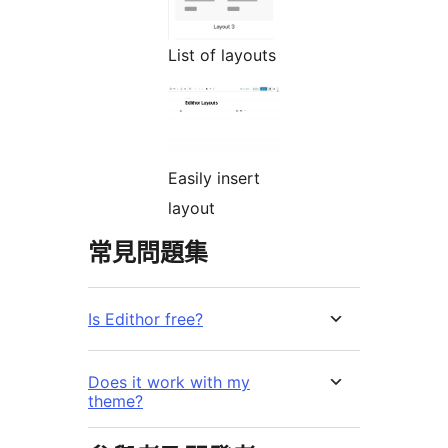
List of layouts
Easily insert
layout
常見問題集
Is Edithor free?
Does it work with my
theme?