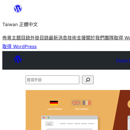
跳
至
Taiwan 正體中文
主
要
佈景主題目錄
外掛目錄
最新消息
技術支援
關於我們
團隊
取得 Wo
內
取得 WordPress
容
Plugin 
搜
尋
外
掛