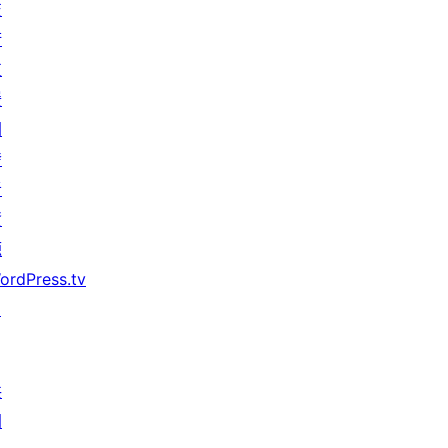
技
術
支
援
開
發
者
資
源
ordPress.tv
↗
共
同