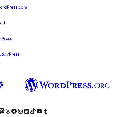
ordPress.com
↗
att
↗
bPress
↗
uddyPress
↗
的 Mastodon 帳號
造訪我們的 Threads 帳號
造訪我們的 Facebook 粉絲專頁
Visit our Instagram account
Visit our LinkedIn account
造訪我們的 TikTok 帳號
Visit our YouTube channel
造訪我們的 Tumblr 帳號