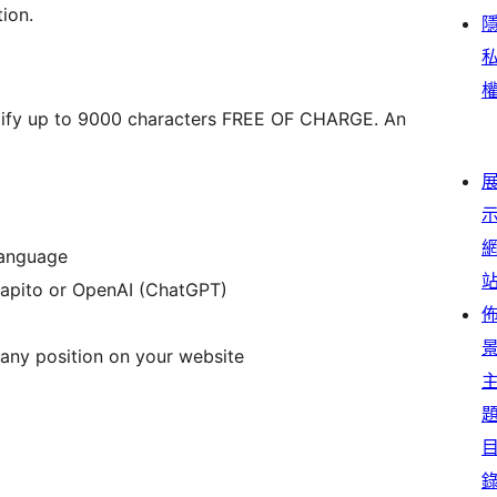
ion.
mplify up to 9000 characters FREE OF CHARGE. An
 language
capito or OpenAI (ChatGPT)
any position on your website