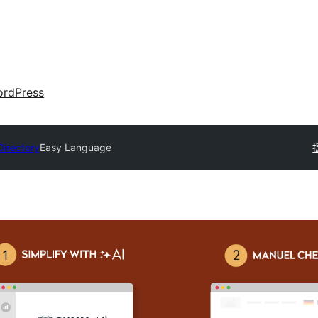
rdPress
Directory
Easy Language