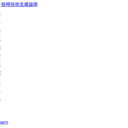
檢視技術支援論壇
外
論
掛
目
錄
區
塊
版
面
配
置
目
錄
earn