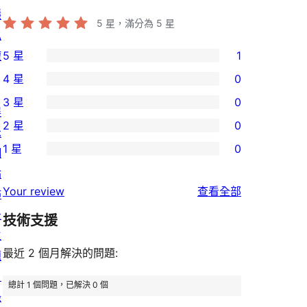
隱
5
星，滿分為 5 星
私
權
5 星
1
1
4 星
0
個
0
3 星
0
5
個
0
展
2 星
0
星
4
個
示
0
使
1 星
0
星
3
網
個
0
用
使
星
站
2
個
者
使
用
Your review
查看全部
使
佈
星
1
評
用
者
用
景
使
技術支援
星
論
者
評
者
主
用
使
評
論
最近 2 個月解決的問題:
評
題
者
用
論
論
目
評
者
總計 1 個問題，已解決 0 個
錄
論
評