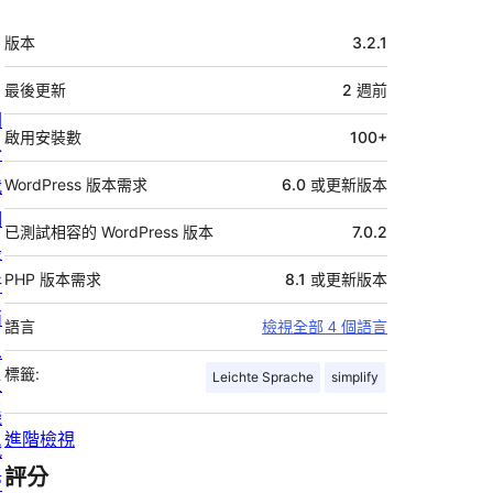
中
版本
3.2.1
繼
資
最後更新
2 週
前
關
料
啟用安裝數
100+
於
我
WordPress 版本需求
6.0 或更新版本
們
已測試相容的 WordPress 版本
7.0.2
最
PHP 版本需求
8.1 或更新版本
新
消
語言
檢視全部 4 個語言
息
標籤:
Leichte Sprache
simplify
主
機
進階檢視
代
評分
管