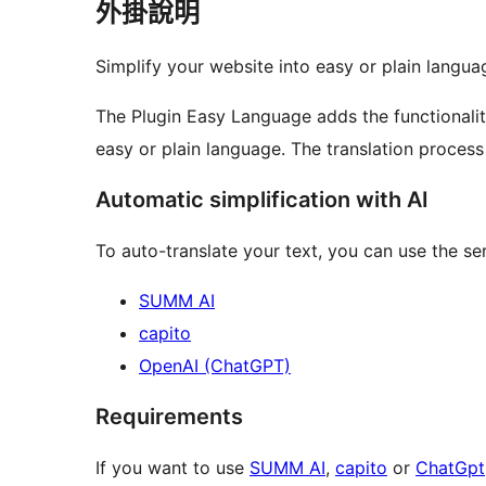
外掛說明
Simplify your website into easy or plain langua
The Plugin Easy Language adds the functionalit
easy or plain language. The translation proces
Automatic simplification with AI
To auto-translate your text, you can use the se
SUMM AI
capito
OpenAI (ChatGPT)
Requirements
If you want to use
SUMM AI
,
capito
or
ChatGpt