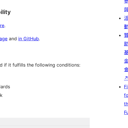
lity
re
.
page
and
in GitHub
.
if it fulfills the following conditions:
dards
F
ck
f
t
F