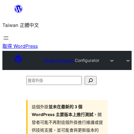
跳
至
Taiwan 正體中文
主
要
內
取得 WordPress
容
Plugin Directory
Configurator
搜
尋
外
掛
這個外掛
並未在最新的 3 個
WordPress 主要版本上進行測試
。開
發者可能不再對這個外掛進行維護或提
供技術支援，並可能會與更新版本的