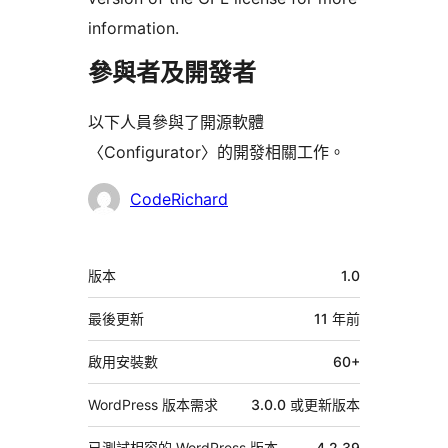
information.
參與者及開發者
以下人員參與了開源軟體
〈Configurator〉的開發相關工作。
參
CodeRichard
與
者
中
版本
1.0
繼
資
最後更新
11 年
前
料
啟用安裝數
60+
WordPress 版本需求
3.0.0 或更新版本
已測試相容的 WordPress 版本
4.2.39