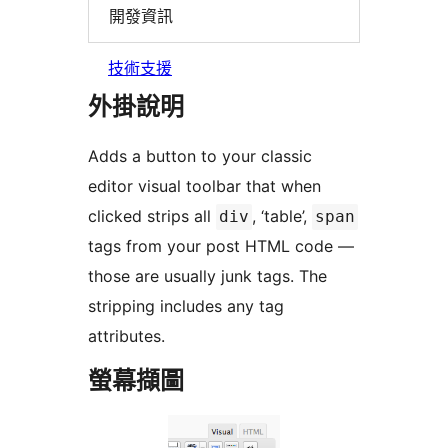
開發資訊
技術支援
外掛說明
Adds a button to your classic
editor visual toolbar that when
clicked strips all
, ‘table’,
div
span
tags from your post HTML code —
those are usually junk tags. The
stripping includes any tag
attributes.
螢幕擷圖