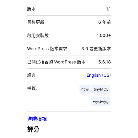
中
版本
1.1
繼
資
最後更新
6 年
前
料
啟用安裝數
1,000+
WordPress 版本需求
3.0 或更新版本
已測試相容的 WordPress 版本
5.6.18
語言
English (US)
標籤:
html
tinyMCE
wysiwyg
進階檢視
評分