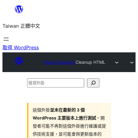
跳
至
Taiwan 正體中文
主
要
內
取得 WordPress
容
Plugin Directory
Cleanup HTML
搜
尋
外
掛
這個外掛
並未在最新的 3 個
WordPress 主要版本上進行測試
。開
發者可能不再對這個外掛進行維護或提
供技術支援，並可能會與更新版本的