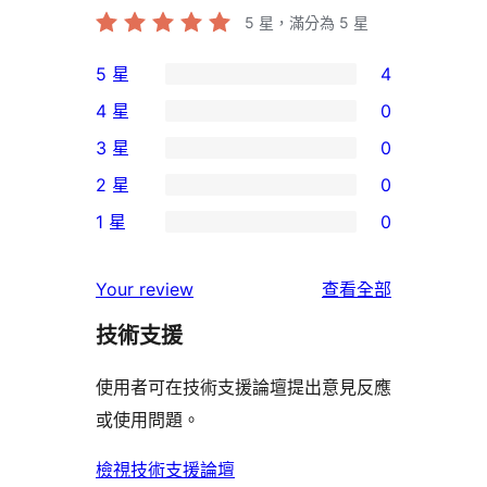
5
星，滿分為 5 星
5 星
4
4
4 星
0
個
0
3 星
0
5
個
0
2 星
0
星
4
個
0
使
1 星
0
星
3
個
0
用
使
星
2
個
者
使
用
Your review
查看全部
使
星
1
評
用
者
用
使
技術支援
星
論
者
評
者
用
使
評
論
使用者可在技術支援論壇提出意見反應
評
者
用
論
或使用問題。
論
評
者
論
評
檢視技術支援論壇