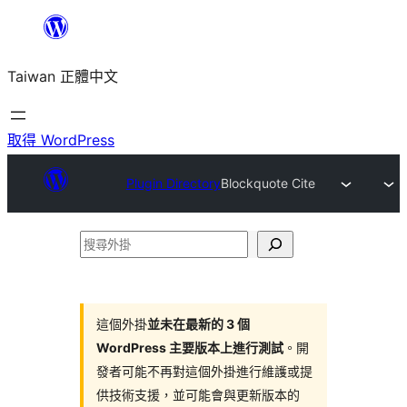
跳
至
Taiwan 正體中文
主
要
內
取得 WordPress
容
Plugin Directory
Blockquote Cite
搜
尋
外
掛
這個外掛
並未在最新的 3 個
WordPress 主要版本上進行測試
。開
發者可能不再對這個外掛進行維護或提
供技術支援，並可能會與更新版本的