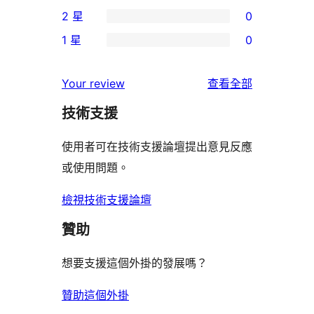
0
2 星
0
星
4
個
0
使
1 星
0
星
3
個
0
用
使
星
2
個
者
使
用
Your review
查看全部
使
星
1
評
用
者
用
使
技術支援
星
論
者
評
者
用
使
評
論
使用者可在技術支援論壇提出意見反應
評
者
用
論
或使用問題。
論
評
者
論
評
檢視技術支援論壇
論
贊助
想要支援這個外掛的發展嗎？
贊助這個外掛