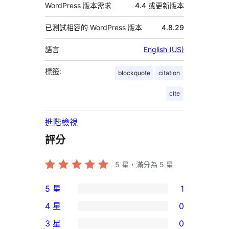
WordPress 版本需求
4.4 或更新版本
已測試相容的 WordPress 版本
4.8.29
語言
English (US)
標籤:
blockquote
citation
cite
進階檢視
評分
5
星，滿分為 5 星
5 星
1
1
4 星
0
個
0
3 星
0
5
個