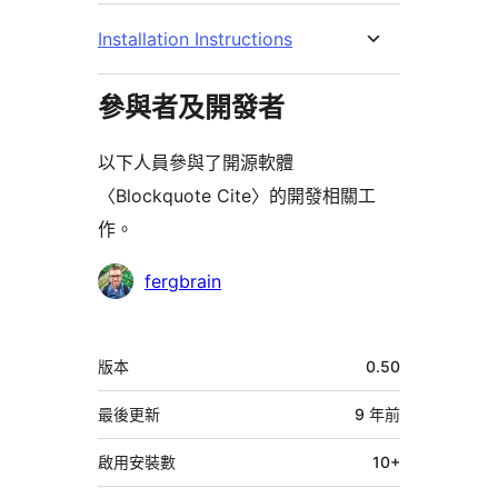
Installation Instructions
參與者及開發者
以下人員參與了開源軟體
〈Blockquote Cite〉的開發相關工
作。
參
fergbrain
與
者
中
版本
0.50
繼
資
最後更新
9 年
前
料
啟用安裝數
10+