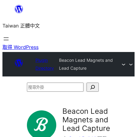
跳
至
Taiwan 正體中文
主
要
內
取得 WordPress
容
Plugin
Beacon Lead Magnets and
Directory
Lead Capture
搜
尋
外
Beacon Lead
掛
Magnets and
Lead Capture