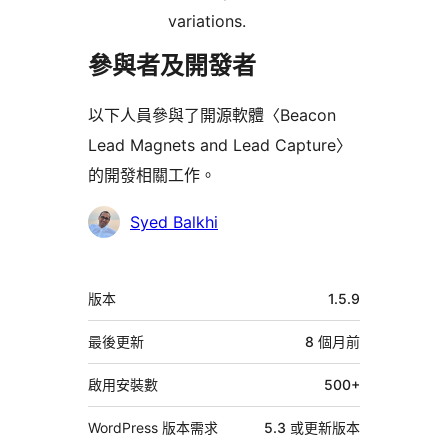
variations.
參與者及開發者
以下人員參與了開源軟體〈Beacon
Lead Magnets and Lead Capture〉
的開發相關工作。
參
Syed Balkhi
與
者
中
版本
1.5.9
繼
資
最後更新
8 個月
前
料
啟用安裝數
500+
WordPress 版本需求
5.3 或更新版本