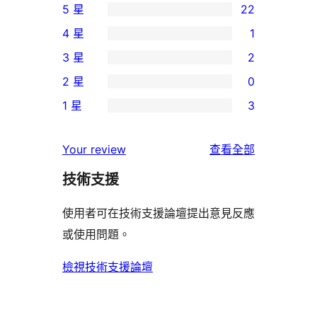
5 星
22
22
4 星
1
個
1
3 星
2
5
個
2
2 星
0
星
4
個
0
使
1 星
3
星
3
個
3
用
使
星
2
個
者
使
用
Your review
查看全部
使
星
1
評
用
者
用
使
技術支援
星
論
者
評
者
用
使
評
論
使用者可在技術支援論壇提出意見反應
評
者
用
論
或使用問題。
論
評
者
論
評
檢視技術支援論壇
論