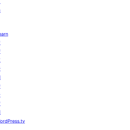
目
錄
earn
技
術
支
援
開
發
者
資
源
ordPress.tv
↗