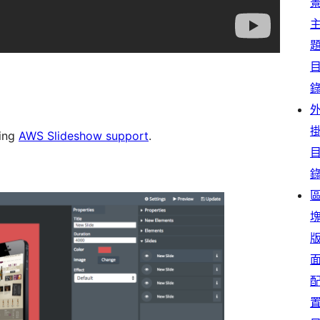
ting
AWS Slideshow support
.