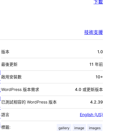
下載
技術支援
中
版本
1.0
繼
資
最後更新
11 年
前
關
料
啟用安裝數
10+
於
我
WordPress 版本需求
4.0 或更新版本
們
已測試相容的 WordPress 版本
4.2.39
最
語言
English (US)
新
消
標籤:
gallery
image
images