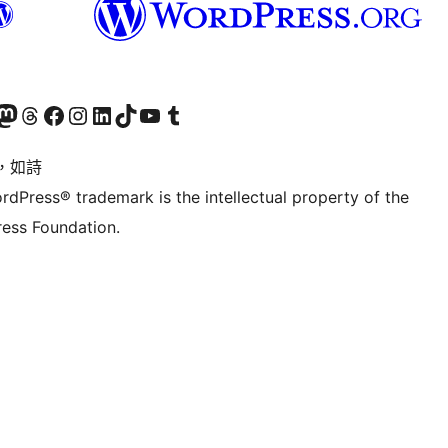
的 Mastodon 帳號
造訪我們的 Threads 帳號
造訪我們的 Facebook 粉絲專頁
Visit our Instagram account
Visit our LinkedIn account
造訪我們的 TikTok 帳號
Visit our YouTube channel
造訪我們的 Tumblr 帳號
，如詩
rdPress® trademark is the intellectual property of the
ess Foundation.