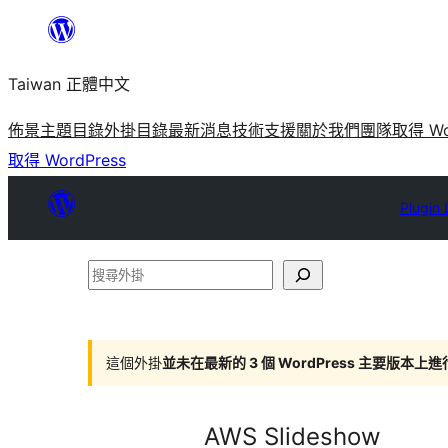
跳
至
Taiwan 正體中文
主
要
佈景主題目錄
外掛目錄
最新消息
技術支援
關於我們
團隊
取得 Wo
內
取得 WordPress
容
Plugin 
搜
尋
外
掛
這個外掛
並未在最新的 3 個 WordPress 主要版本上
AWS Slideshow