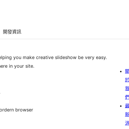
開發資訊
ping you make creative slideshow be very easy.
re in your site.
s
mordern browser