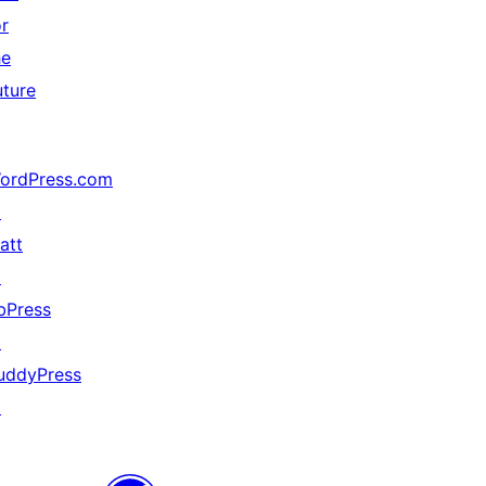
or
he
uture
ordPress.com
↗
att
↗
bPress
↗
uddyPress
↗