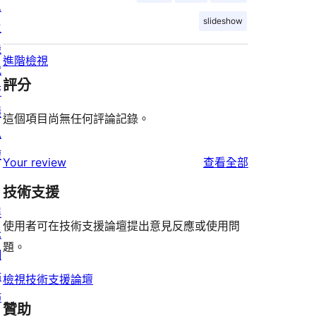
息
slideshow
主
機
進階檢視
代
評分
管
隱
這個項目尚無任何評論記錄。
私
權
使
Your review
查看全部
用
技術支援
者
展
評
使用者可在技術支援論壇提出意見反應或使用問
示
論
題。
網
站
檢視技術支援論壇
佈
贊助