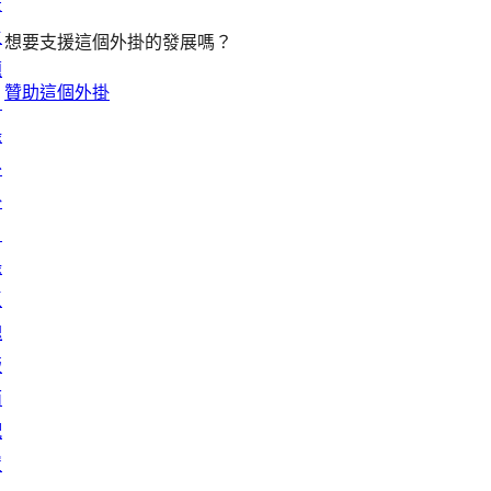
景
主
想要支援這個外掛的發展嗎？
題
贊助這個外掛
目
錄
外
掛
目
錄
區
塊
版
面
配
置