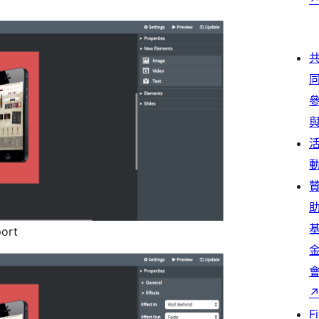
ort
F