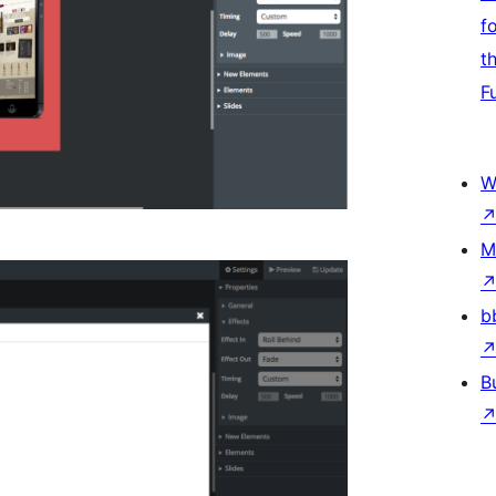
f
t
F
W
M
b
B