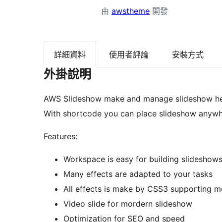
由
awstheme
開發
詳細資料
使用者評論
安裝方式
外掛說明
AWS Slideshow make and manage slideshow hel
With shortcode you can place slideshow anywhe
Features:
Workspace is easy for building slideshow
Many effects are adapted to your tasks
All effects is make by CSS3 supporting 
Video slide for mordern slideshow
Optimization for SEO and speed