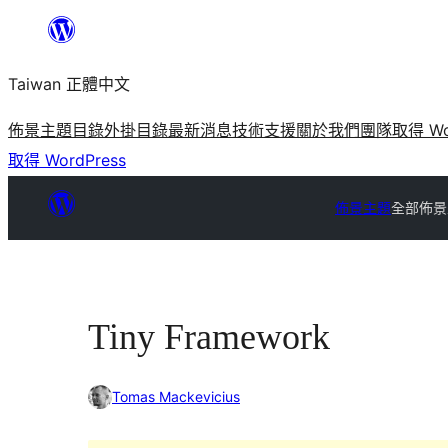
跳
至
Taiwan 正體中文
主
要
佈景主題目錄
外掛目錄
最新消息
技術支援
關於我們
團隊
取得 Wo
內
取得 WordPress
容
佈景主題
全部佈景
Tiny Framework
Tomas Mackevicius