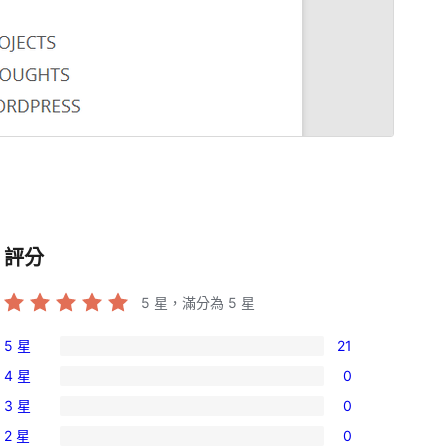
評分
5
星，滿分為 5 星
5 星
21
21
4 星
0
個
0
3 星
0
5
個
0
星
2 星
0
4
個
0