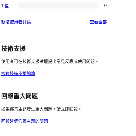
使
星
1 星
0
3
個
0
用
使
星
2
個
者
用
使
新增使用者評論
查看全部
使
星
1
評
者
用
用
使
星
論
評
者
者
用
使
論
評
評
者
技術支援
用
論
論
評
者
使用者可在技術支援論壇提出意見反應或使用問題。
論
評
論
檢視技術支援論壇
回報重大問題
如果佈景主題發生重大問題，請立即回報。
回報這個佈景主題的問題