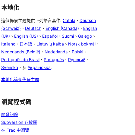
本地化
這個佈景主題提供下列語言套件:
Català
、
Deutsch
(Schweiz)
、
Deutsch
、
English (Canada)
、
English
(UK)
、
English (US)
、
Español
、
Suomi
、
Galego
、
Italiano
、
日本語
、
Lietuvių kalba
、
Norsk bokmål
、
Nederlands (België)
、
Nederlands
、
Polski
、
Português do Brasil
、
Português
、
Русский
、
Svenska
、及
Українська
.
本地化這個佈景主題
瀏覽程式碼
開發記錄
Subversion 存放庫
在 Trac 中瀏覽