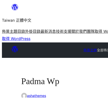
跳
至
Taiwan 正體中文
主
要
佈景主題目錄
外掛目錄
最新消息
技術支援
關於我們
團隊
取得 Wo
內
取得 WordPress
容
佈景主題
全部佈
Padma Wp
ashathemes