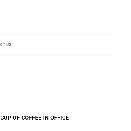
預覽
下載
這是
Padma
的子佈景主題。
版本
1.0.3
最後更新
2025 年 1 月 9 日
啟用安裝數
30+
WordPress 版本需求
5.7
PHP 版本需求
5.6
佈景主題首頁