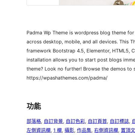
Padma Wp Theme is wordpress blog theme for pe
across desktop, mobile, and all devices. This 
framework Bootstrap 4.5, Elementor, HTML5, C
installation allows you to start post blogs imme
theme? Look no further! Browse the demos to se
https://wpashathemes.com/padma/
功能
部落格
, 
自訂背景
, 
自訂色彩
, 
自訂頁首
, 
自訂標誌
, 
左側資訊欄
, 
1 欄
, 
攝影
, 
作品集
, 
右側資訊欄
, 
置頂