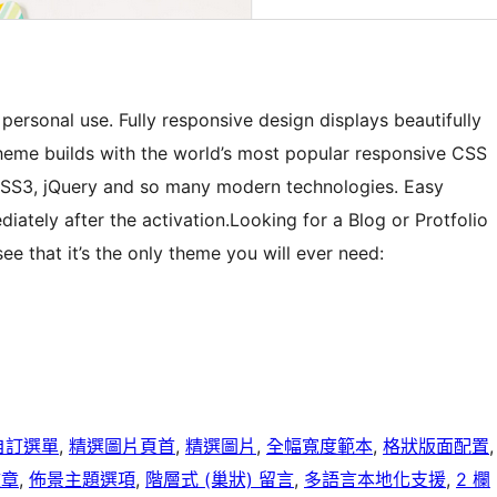
rsonal use. Fully responsive design displays beautifully
Theme builds with the world’s most popular responsive CSS
SS3, jQuery and so many modern technologies. Easy
diately after the activation.Looking for a Blog or Protfolio
e that it’s the only theme you will ever need:
自訂選單
, 
精選圖片頁首
, 
精選圖片
, 
全幅寬度範本
, 
格狀版面配置
,
文章
, 
佈景主題選項
, 
階層式 (巢狀) 留言
, 
多語言本地化支援
, 
2 欄