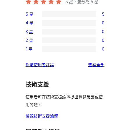
5
星，滿分為 5 星
5 星
5
5
4 星
0
個
0
3 星
0
5
個
0
星
2 星
0
4
個
0
使
星
1 星
0
3
個
0
用
使
星
2
個
者
用
使
新增使用者評論
查看全部
使
星
1
評
者
用
用
使
星
論
評
者
者
用
使
技術支援
論
評
評
者
用
論
論
評
使用者可在技術支援論壇提出意見反應或使
者
論
用問題。
評
論
檢視技術支援論壇