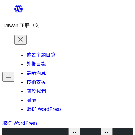
跳
至
Taiwan 正體中文
主
要
內
容
佈景主題目錄
外掛目錄
最新消息
技術支援
關於我們
團隊
取得 WordPress
取得 WordPress