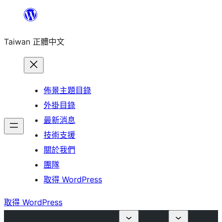
跳
至
Taiwan 正體中文
主
要
內
容
佈景主題目錄
外掛目錄
最新消息
技術支援
關於我們
團隊
取得 WordPress
取得 WordPress