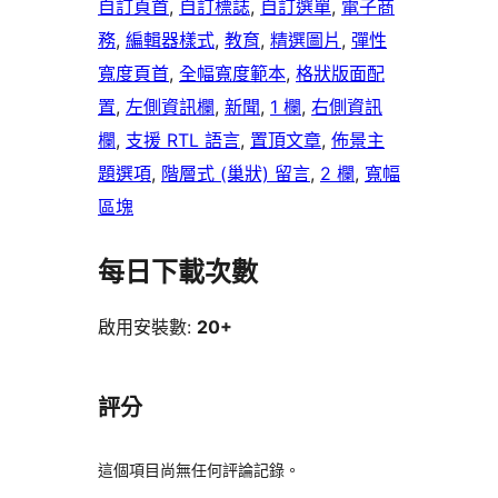
自訂頁首
, 
自訂標誌
, 
自訂選單
, 
電子商
務
, 
編輯器樣式
, 
教育
, 
精選圖片
, 
彈性
寬度頁首
, 
全幅寬度範本
, 
格狀版面配
置
, 
左側資訊欄
, 
新聞
, 
1 欄
, 
右側資訊
欄
, 
支援 RTL 語言
, 
置頂文章
, 
佈景主
題選項
, 
階層式 (巢狀) 留言
, 
2 欄
, 
寬幅
區塊
每日下載次數
啟用安裝數:
20+
評分
這個項目尚無任何評論記錄。