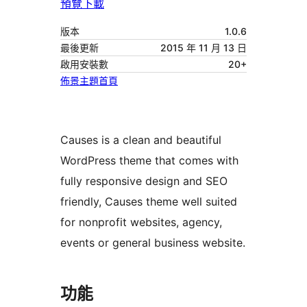
預覽
下載
版本
1.0.6
最後更新
2015 年 11 月 13 日
啟用安裝數
20+
佈景主題首頁
Causes is a clean and beautiful
WordPress theme that comes with
fully responsive design and SEO
friendly, Causes theme well suited
for nonprofit websites, agency,
events or general business website.
功能