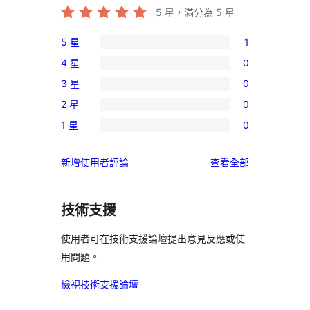
5
星，滿分為 5 星
5 星
1
1
4 星
0
個
0
3 星
0
5
個
0
星
2 星
0
4
個
0
使
星
1 星
0
3
個
0
用
使
星
2
個
者
用
使
新增使用者評論
查看全部
使
星
1
評
者
用
用
使
星
論
評
者
者
用
使
技術支援
論
評
評
者
用
論
論
評
使用者可在技術支援論壇提出意見反應或使
者
論
用問題。
評
論
檢視技術支援論壇