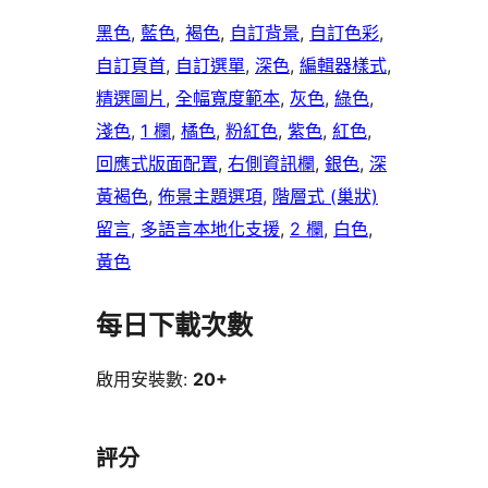
黑色
, 
藍色
, 
褐色
, 
自訂背景
, 
自訂色彩
, 
自訂頁首
, 
自訂選單
, 
深色
, 
編輯器樣式
, 
精選圖片
, 
全幅寬度範本
, 
灰色
, 
綠色
, 
淺色
, 
1 欄
, 
橘色
, 
粉紅色
, 
紫色
, 
紅色
, 
回應式版面配置
, 
右側資訊欄
, 
銀色
, 
深
黃褐色
, 
佈景主題選項
, 
階層式 (巢狀)
留言
, 
多語言本地化支援
, 
2 欄
, 
白色
, 
黃色
每日下載次數
啟用安裝數:
20+
評分