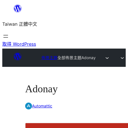
跳
至
Taiwan 正體中文
主
要
內
取得 WordPress
容
佈景主題
全部佈景主題
Adonay
Adonay
Automattic