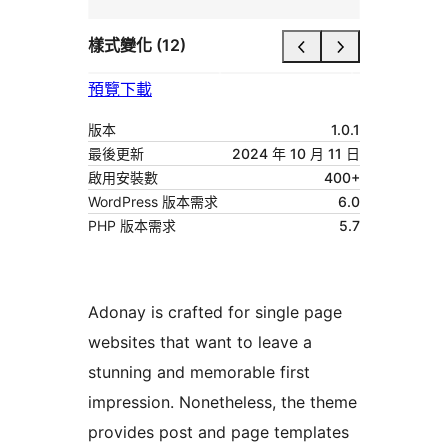
樣式變化 (12)
預覽
下載
版本
1.0.1
最後更新
2024 年 10 月 11 日
啟用安裝數
400+
WordPress 版本需求
6.0
PHP 版本需求
5.7
Adonay is crafted for single page
websites that want to leave a
stunning and memorable first
impression. Nonetheless, the theme
provides post and page templates