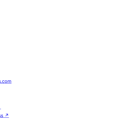
s.com
↗
ss
↗