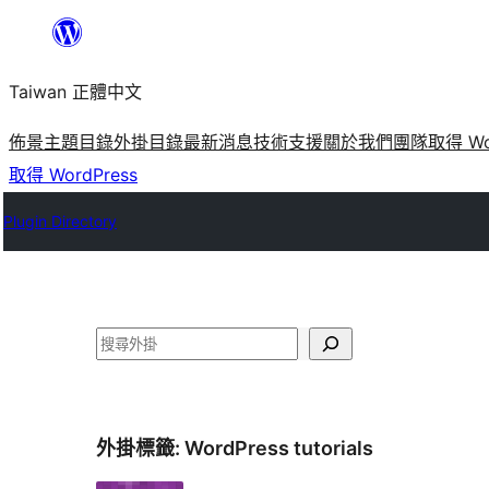
跳
至
Taiwan 正體中文
主
要
佈景主題目錄
外掛目錄
最新消息
技術支援
關於我們
團隊
取得 Wo
內
取得 WordPress
容
Plugin Directory
搜
尋
外掛標籤:
WordPress tutorials