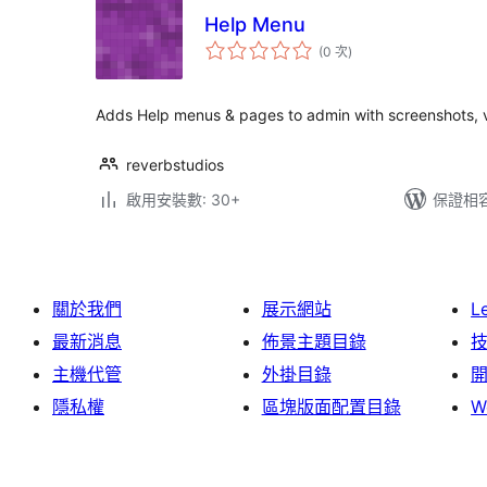
Help Menu
評
(0 次
)
分
次
數
Adds Help menus & pages to admin with screenshots, vi
reverbstudios
啟用安裝數: 30+
保證相容版
關於我們
展示網站
L
最新消息
佈景主題目錄
主機代管
外掛目錄
隱私權
區塊版面配置目錄
W