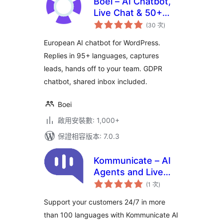
Boei – AI Chatbot,
Live Chat & 50+
評
Channels for
(30 次
)
分
次
WordPress
數
European AI chatbot for WordPress.
Replies in 95+ languages, captures
leads, hands off to your team. GDPR
chatbot, shared inbox included.
Boei
啟用安裝數: 1,000+
保證相容版本: 7.0.3
Kommunicate – AI
Agents and Live
評
Chat for Customer
(1 次
)
分
次
Support
數
Support your customers 24/7 in more
than 100 languages with Kommunicate AI