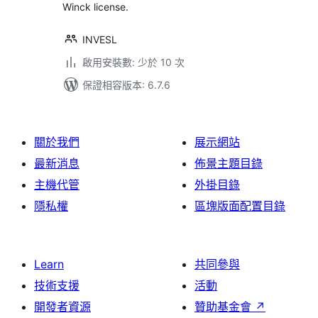
Winck license.
INVESL
啟用安裝數: 少於 10 次
保證相容版本: 6.7.6
關於我們
展示網站
最新消息
佈景主題目錄
主機代管
外掛目錄
隱私權
區塊版面配置目錄
Learn
共同參與
技術支援
活動
開發者資源
贊助基金會
↗