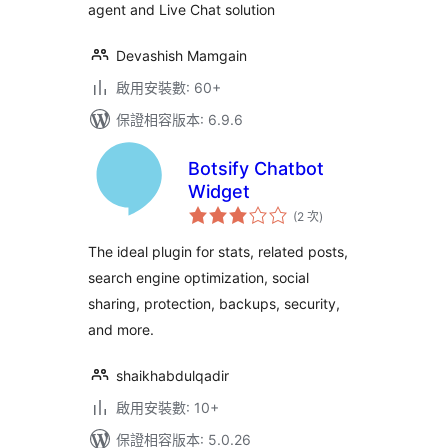
agent and Live Chat solution
Devashish Mamgain
啟用安裝數: 60+
保證相容版本: 6.9.6
Botsify Chatbot
Widget
評
(2 次
)
分
次
數
The ideal plugin for stats, related posts,
search engine optimization, social
sharing, protection, backups, security,
and more.
shaikhabdulqadir
啟用安裝數: 10+
保證相容版本: 5.0.26