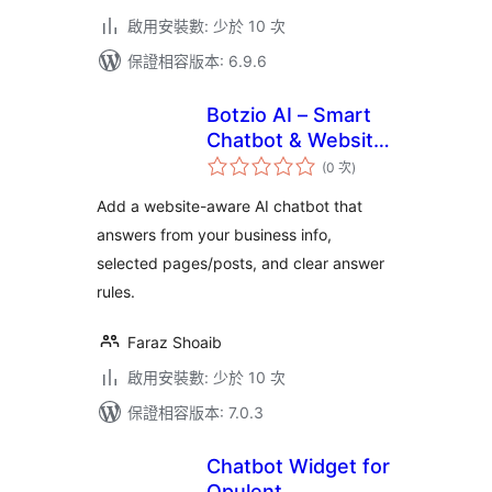
啟用安裝數: 少於 10 次
保證相容版本: 6.9.6
Botzio AI – Smart
Chatbot & Website
評
Assistant
(0 次
)
分
次
數
Add a website-aware AI chatbot that
answers from your business info,
selected pages/posts, and clear answer
rules.
Faraz Shoaib
啟用安裝數: 少於 10 次
保證相容版本: 7.0.3
Chatbot Widget for
Opulent