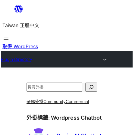
跳
至
Taiwan 正體中文
主
要
內
取得 WordPress
容
Plugin Directory
搜
尋
全部外掛
Community
Commercial
外掛標籤:
Wordpress Chatbot