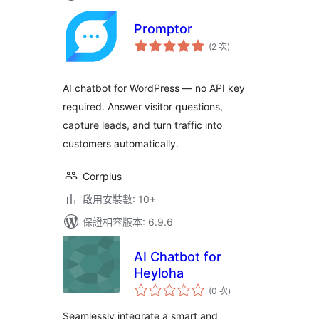
Promptor
評
(2 次
)
分
次
數
AI chatbot for WordPress — no API key
required. Answer visitor questions,
capture leads, and turn traffic into
customers automatically.
Corrplus
啟用安裝數: 10+
保證相容版本: 6.9.6
AI Chatbot for
Heyloha
評
(0 次
)
分
次
數
Seamlessly integrate a smart and