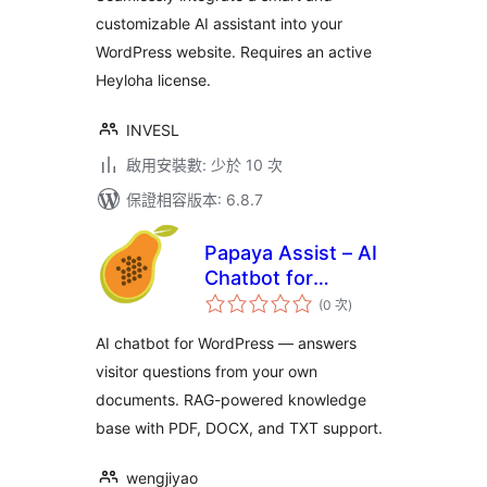
customizable AI assistant into your
WordPress website. Requires an active
Heyloha license.
INVESL
啟用安裝數: 少於 10 次
保證相容版本: 6.8.7
Papaya Assist – AI
Chatbot for
評
WordPress (RAG
(0 次
)
分
次
Knowledge Base
數
AI chatbot for WordPress — answers
Support)
visitor questions from your own
documents. RAG-powered knowledge
base with PDF, DOCX, and TXT support.
wengjiyao