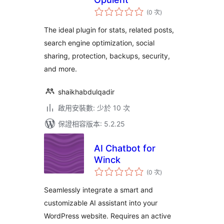
評
(0 次
)
分
次
數
The ideal plugin for stats, related posts,
search engine optimization, social
sharing, protection, backups, security,
and more.
shaikhabdulqadir
啟用安裝數: 少於 10 次
保證相容版本: 5.2.25
AI Chatbot for
Winck
評
(0 次
)
分
次
數
Seamlessly integrate a smart and
customizable AI assistant into your
WordPress website. Requires an active