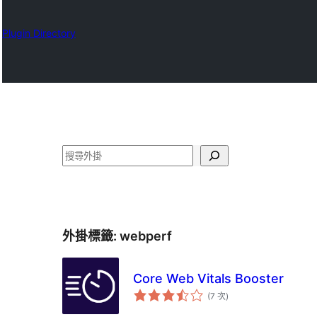
Plugin Directory
搜
尋
外掛標籤:
webperf
Core Web Vitals Booster
評
(7 次
)
分
次
數