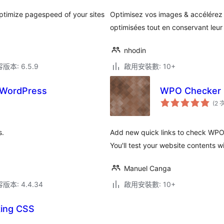
 optimize pagespeed of your sites
Optimisez vos images & accélérez
optimisées tout en conservant leur 
nhodin
本: 6.5.9
啟用安裝數: 10+
r WordPress
WPO Checker
(2 
s.
Add new quick links to check WPO 
You'll test your website contents 
Manuel Canga
本: 4.4.34
啟用安裝數: 10+
king CSS