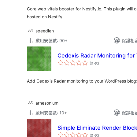
Core web vitals booster for Nestify.io. This plugin will
hosted on Nestify.
speedien
啟用安裝數: 90+
保證相容版
Cedexis Radar Monitoring fo
評
(0 次
)
分
次
數
Add Cedexis Radar monitoring to your WordPress blog
arnesonium
啟用安裝數: 10+
保證相容版
Simple Eliminate Render Bloc
評
(0 次
)
分