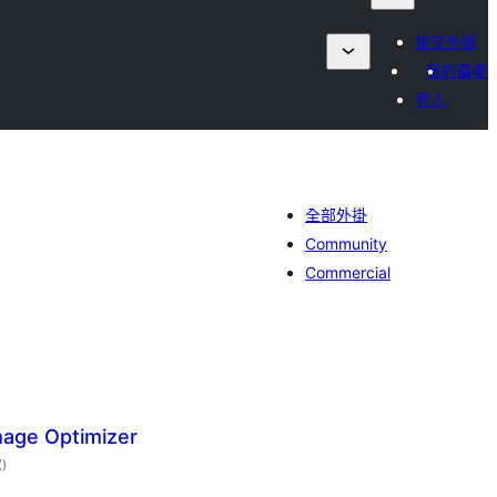
提交外掛
我的最愛
登入
全部外掛
Community
Commercial
mage Optimizer
評
次
)
分
次
數