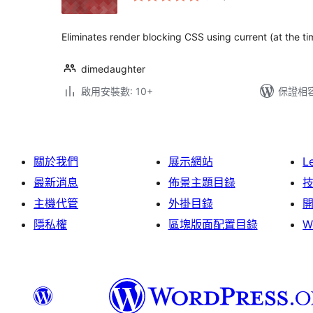
次
數
Eliminates render blocking CSS using current (at the ti
dimedaughter
啟用安裝數: 10+
保證相容版
關於我們
展示網站
L
最新消息
佈景主題目錄
主機代管
外掛目錄
隱私權
區塊版面配置目錄
W