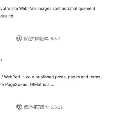
 votre site Web! Vos images sont automatiquement
qualité.
保證相容版本: 6.8.7
評
次
)
分
次
數
/ WebPerf in your published posts, pages and terms.
with PageSpeed, GtMetrix a …
保證相容版本: 5.3.22