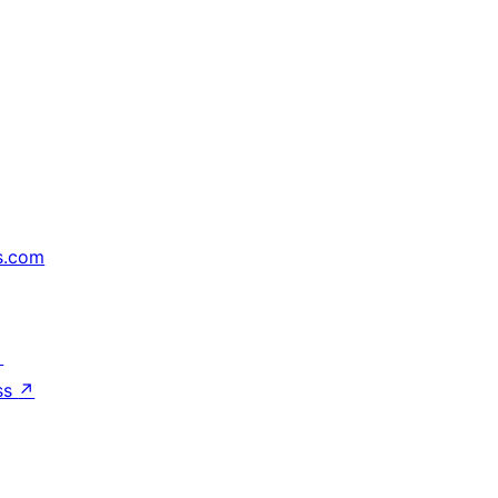
s.com
↗
ss
↗