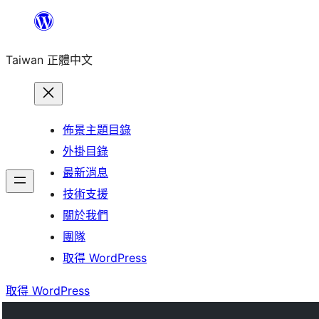
跳
至
Taiwan 正體中文
主
要
內
容
佈景主題目錄
外掛目錄
最新消息
技術支援
關於我們
團隊
取得 WordPress
取得 WordPress